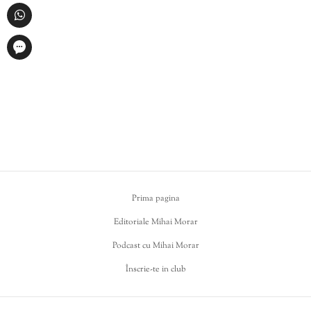
Prima pagina
Editoriale Mihai Morar
Podcast cu Mihai Morar
Înscrie-te in club