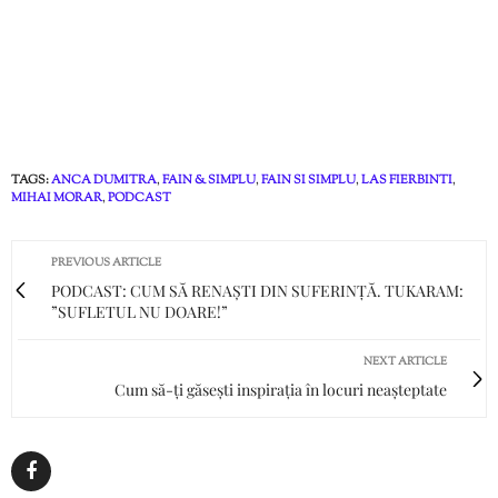
TAGS:
ANCA DUMITRA
,
FAIN & SIMPLU
,
FAIN SI SIMPLU
,
LAS FIERBINTI
,
MIHAI MORAR
,
PODCAST
PREVIOUS ARTICLE
PODCAST: CUM SĂ RENAȘTI DIN SUFERINȚĂ. TUKARAM:
”SUFLETUL NU DOARE!”
NEXT ARTICLE
Cum să-ți găsești inspirația în locuri neașteptate