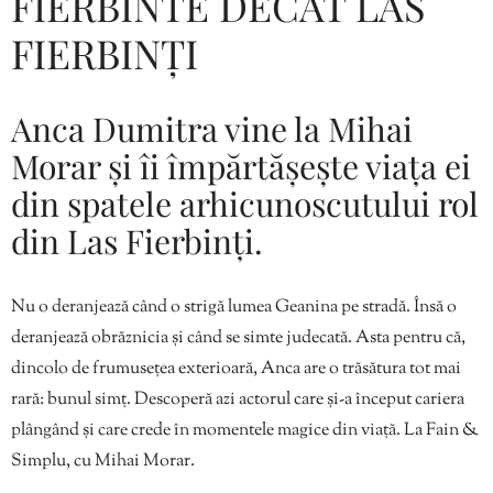
FIERBINTE DECÂT LAS
FIERBINȚI
Anca Dumitra vine la Mihai
Morar și îi împărtășește viața ei
din spatele arhicunoscutului rol
din Las Fierbinți.
Nu o deranjează când o strigă lumea Geanina pe stradă. Însă o
deranjează obrăznicia și când se simte judecată. Asta pentru că,
dincolo de frumusețea exterioară, Anca are o trăsătura tot mai
rară: bunul simț. Descoperă azi actorul care și-a început cariera
plângând și care crede în momentele magice din viață. La Fain &
Simplu, cu Mihai Morar.