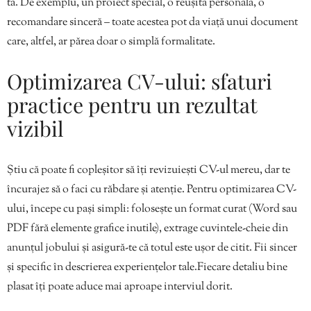
ta. De exemplu, un proiect special, o reușită personală, o
recomandare sinceră – toate acestea pot da viață unui document
care, altfel, ar părea doar o simplă formalitate.
Optimizarea CV-ului: sfaturi
practice pentru un rezultat
vizibil
Știu că poate fi copleșitor să îți revizuiești CV-ul mereu, dar te
încurajez să o faci cu răbdare și atenție. Pentru optimizarea CV-
ului, începe cu pași simpli: folosește un format curat (Word sau
PDF fără elemente grafice inutile), extrage cuvintele-cheie din
anunțul jobului și asigură-te că totul este ușor de citit. Fii sincer
și specific în descrierea experiențelor tale.Fiecare detaliu bine
plasat îți poate aduce mai aproape interviul dorit.