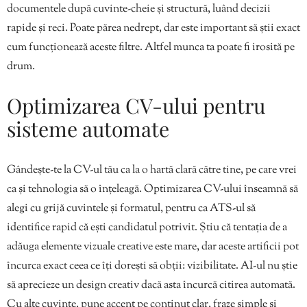
documentele după cuvinte-cheie și structură, luând decizii
rapide și reci. Poate părea nedrept, dar este important să știi exact
cum funcționează aceste filtre. Altfel munca ta poate fi irosită pe
drum.
Optimizarea CV-ului pentru
sisteme automate
Gândește-te la CV-ul tău ca la o hartă clară către tine, pe care vrei
ca și tehnologia să o înțeleagă. Optimizarea CV-ului înseamnă să
alegi cu grijă cuvintele și formatul, pentru ca ATS-ul să
identifice rapid că ești candidatul potrivit. Știu că tentația de a
adăuga elemente vizuale creative este mare, dar aceste artificii pot
încurca exact ceea ce îți dorești să obții: vizibilitate. AI-ul nu știe
să aprecieze un design creativ dacă asta încurcă citirea automată.
Cu alte cuvinte, pune accent pe conținut clar, fraze simple și