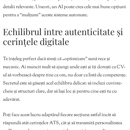
detalii relevante. Uneori, un AI poate crea cele mai bune opțiuni
pentru a “mulțumi” aceste sisteme automate.
Echilibrul între autenticitate și
cerințele digitale
Te înțeleg perfect dacă simți că „optimizare” sună rece și
mecanic. Ai muncit mult să ajungi unde ești și îți dorești ca CV-
ul să vorbească despre tine ca om, nu doar ca listă de competențe.
Secretul este să găsești acel echilibru delicat: să incluzi cuvinte-
cheie și structuri clare, dar să lași loc și pentru cine ești tu cu
adevărat.
Poți face acest lucru adaptând fiecare secțiune astfel încât să
răspundă atât cerințelor ATS, cât și să transmită personalitatea