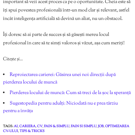
important să vezi acest proces ca pe o oportunitate. Cheia este să
îți spui povestea profesională într-un mod clar și relevant, astfel
încât inteligența artificială să devină un aliat, nu un obstacol.
Îți doresc să ai parte de succes și să găsești mereu locul
profesional în care să te simți valoros și văzut, așa cum meriți!
Citește și…
Reproiectarea carierei: Găsirea unei noi direcții după
pierderea locului de muncă
Pierderea locului de muncă: Cum să treci de la șoc la speranță
Sugestopedia pentru adulți: Niciodată nu e prea târziu
pentru a învăța
TAGS:
AI
,
CARIERA
,
CV
,
FAIN & SIMPLU
,
FAIN SI SIMPLU
,
JOB
,
OPTIMIZAREA
CV-ULUI
,
TIPS & TRICKS