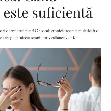
este suficientă
Editorial Miha
Morar: CUM L-
ce ai dormit suficient? Oboseala cronică este mai mult decât o
SALVAT PE FĂ
 care poate afecta semnificativ calitatea vieții.
FRUMOS