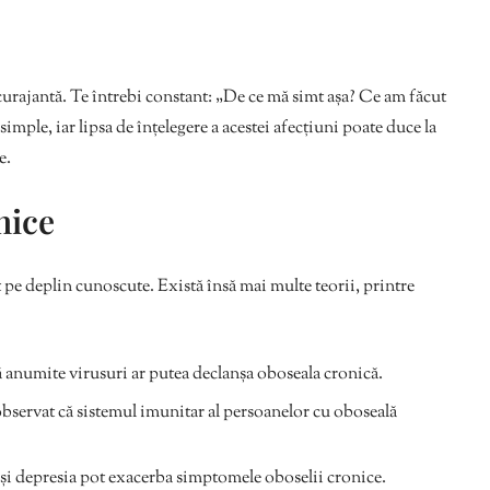
curajantă. Te întrebi constant: „De ce mă simt așa? Ce am făcut
mple, iar lipsa de înțelegere a acestei afecțiuni poate duce la
e.
nice
 pe deplin cunoscute. Există însă mai multe teorii, printre
 anumite virusuri ar putea declanșa oboseala cronică.
bservat că sistemul imunitar al persoanelor cu oboseală
 și depresia pot exacerba simptomele oboselii cronice.