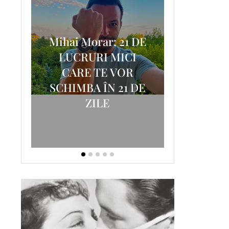
Mihai Morar: 21 DE
i
LUCRURI MICI
AM
SCRISOA
CARE TE VOR
T-
FOSTUL
SCHIMBA ÎN 21 DE
ZILE