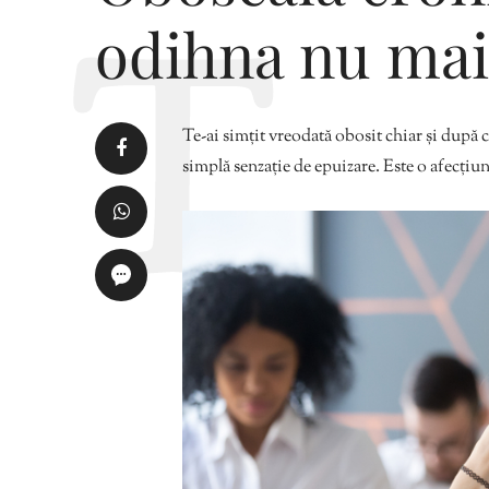
odihna nu mai 
Te-ai simțit vreodată obosit chiar și după 
simplă senzație de epuizare. Este o afecțiune