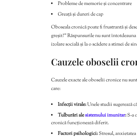
Probleme de memorie și concentrare
Greață și dureri de cap
Oboseala cronică poate fi frustrantă și des
greșit?” Răspunsurile nu sunt întotdeauna si
izolare socială și la o scădere a stimei de sin
Cauzele oboselii cro
Cauzele exacte ale oboselii cronice nu sunt
care:
Infecții virale:
Unele studii sugerează că
Tulburări ale
sistemului imunitar
:
S-a o
cronică funcționează diferit.
Factori psihologici:
Stresul, anxietatea