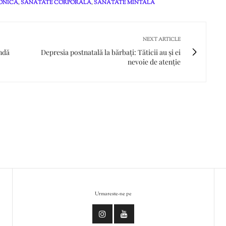
ONICĂ
,
SĂNĂTATE CORPORALĂ
,
SĂNĂTATE MINTALĂ
NEXT ARTICLE
ndă
Depresia postnatală la bărbați: Tăticii au și ei
nevoie de atenție
Urmareste-ne pe