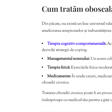
Cum tratăm oboseal
Din păcate, nu există un leac universal vala
ameliorarea simptomelor și îmbunătățirea ca
Terapia cognitiv-comportamentală
:
Ace
dezvolți strategii de coping.
Managementul somnului:
Un somn odih
Terapia fizică:
Exercițiile fizice moderate
Medicamente:
În unele cazuri, medicame
oboselii cronice.
Tratarea oboselii cronice poate fi un proces 
îndeaproape cu medicul tău pentru a găsi c