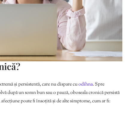
nică?
xtremă și persistentă, care nu dispare cu
odihna
. Spre
olvă după un somn bun sau o pauză, oboseala cronică persistă
 afecțiune poate fi însoțită și de alte simptome, cum ar fi: