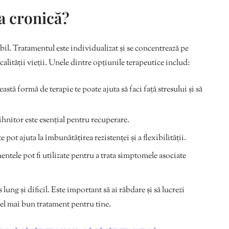
a cronică?
bil. Tratamentul este individualizat și se concentrează pe
lității vieții. Unele dintre opțiunile terapeutice includ:
astă formă de terapie te poate ajuta să faci față stresului și să
nitor este esențial pentru recuperare.
 pot ajuta la îmbunătățirea rezistenței și a flexibilității.
ntele pot fi utilizate pentru a trata simptomele asociate
lung și dificil. Este important să ai răbdare și să lucrezi
el mai bun tratament pentru tine.