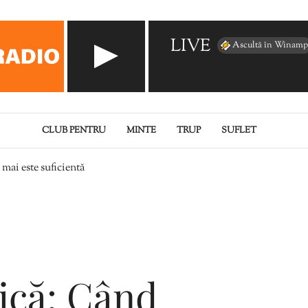
LIVE
Ascultă în Winamp
CLUB PENTRU
MINTE
TRUP
SUFLET
ai este suficientă
ică: Când