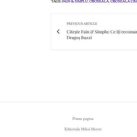
TAGS:
FAIN & SIMPLU
,
OBOSEALA
,
OBOSEALA CR
PREVIOUS ARTICLE
Citește Fain & Simplu: Ce îți recoma
Dragoș Buzzi
Prima pagina
Editoriale Mihai Morar