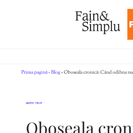
Prima pagină
»
Blog
»
Oboseala cronică: Când odihna nu m
MINTE
TRUP
,
Oboseala cron