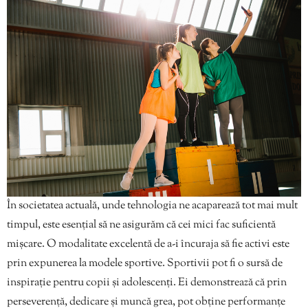
În societatea actuală, unde tehnologia ne acaparează tot mai mult
timpul, este esențial să ne asigurăm că cei mici fac suficientă
mișcare. O modalitate excelentă de a-i încuraja să fie activi este
prin expunerea la modele sportive. Sportivii pot fi o sursă de
inspirație pentru copii și adolescenți. Ei demonstrează că prin
perseverență, dedicare și muncă grea, pot obține performanțe