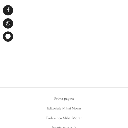
Prima pagina
Editoriale Mihai Morar
Podcast cu Mihai Morar
Înscrie-te in club