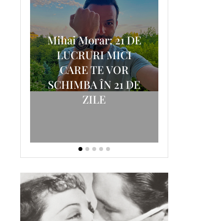
Mihai Morar: 21 DE
i
LUCRURI MICI
AM
SCRISOA
CARE TE VOR
T-
FOSTUL
SCHIMBA ÎN 21 DE
ZILE