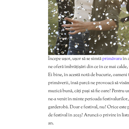
Începe ușor, ușor să se simtă
primăvara
în 
ne oferă îmbrățișări din ce în ce mai calde, 
Ei bine, în acestă notă de bucurie, oameni
primăverii, însă parcă ne provoacă să visăm l
muzică bună, câți pași să fie oare? Pentru u
ne-a venit în minte perioada festivalurilor, 
garderobă. Doar e festival, nu? Orice est
de festival în 2023? Aruncă o privire în lis
an.