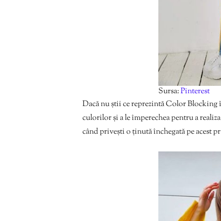
Sursa:
Pinterest
Dacă nu știi ce reprezintă Color Blocking î
culorilor și a le împerechea pentru a reali
când privești o ținută închegată pe acest 