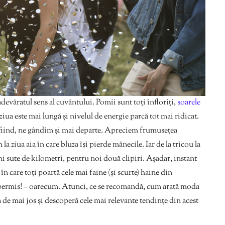
adevăratul sens al cuvântului. Pomii sunt toți înfloriți,
soarele
ziua este mai lungă și nivelul de energie parcă tot mai ridicat.
 fiind, ne gândim și mai departe. Apreciem frumusețea
a ziua aia în care bluza își pierde mânecile. Iar de la tricou la
ni sute de kilometri, pentru noi două clipiri. Așadar, instant
în care toți poartă cele mai faine (și scurte) haine din
e permis! – oarecum. Atunci, ce se recomandă, cum arată moda
ta de mai jos și descoperă cele mai relevante tendințe din acest