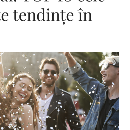
e tendințe în
Editorial Miha
Morar: CUM L-
SALVAT PE FĂ
FRUMOS