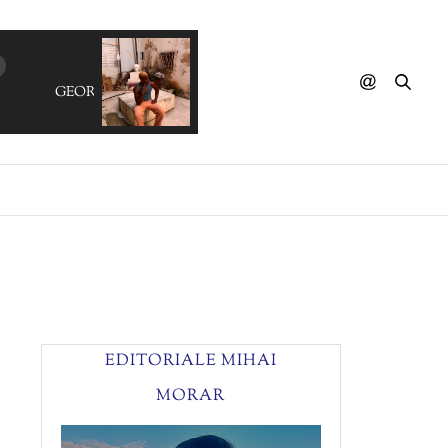
GEORGE BENSON - What's On Your Mind (The Re
EDITORIALE MIHAI
MORAR