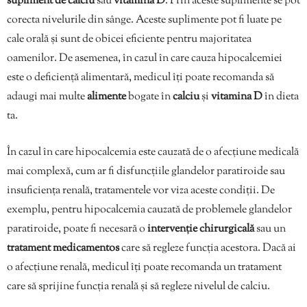
supliment de calciu
sau
vitamina D
. Prin aceste suplimente se pot
corecta nivelurile din sânge. Aceste suplimente pot fi luate pe
cale orală și sunt de obicei eficiente pentru majoritatea
oamenilor. De asemenea, în cazul în care cauza hipocalcemiei
este o deficiență alimentară, medicul îți poate recomanda să
adaugi mai multe
alimente
bogate în
calciu
și
vitamina D
în dieta
ta.
În cazul în care hipocalcemia este cauzată de o afecțiune medicală
mai complexă, cum ar fi disfuncțiile glandelor paratiroide sau
insuficiența renală, tratamentele vor viza aceste condiții. De
exemplu, pentru hipocalcemia cauzată de problemele glandelor
paratiroide, poate fi necesară o
intervenție chirurgicală
sau un
tratament medicamentos
care să regleze funcția acestora. Dacă ai
o afecțiune renală, medicul îți poate recomanda un tratament
care să sprijine funcția renală și să regleze nivelul de calciu.