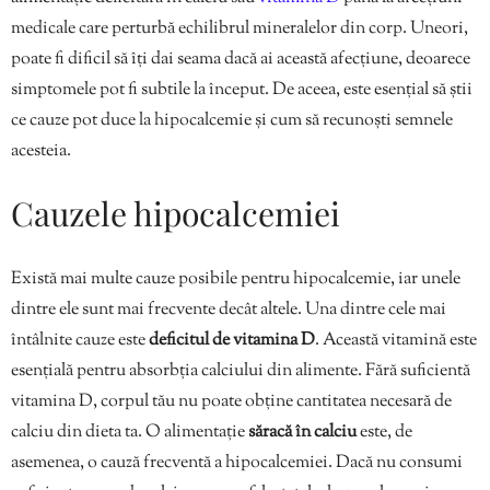
medicale care perturbă echilibrul mineralelor din corp. Uneori,
poate fi dificil să îți dai seama dacă ai această afecțiune, deoarece
simptomele pot fi subtile la început. De aceea, este esențial să știi
ce cauze pot duce la hipocalcemie și cum să recunoști semnele
acesteia.
Cauzele hipocalcemiei
Există mai multe cauze posibile pentru hipocalcemie, iar unele
dintre ele sunt mai frecvente decât altele. Una dintre cele mai
întâlnite cauze este
deficitul de vitamina D
. Această vitamină este
esențială pentru absorbția calciului din alimente. Fără suficientă
vitamina D, corpul tău nu poate obține cantitatea necesară de
calciu din dieta ta. O alimentație
săracă în calciu
este, de
asemenea, o cauză frecventă a hipocalcemiei. Dacă nu consumi