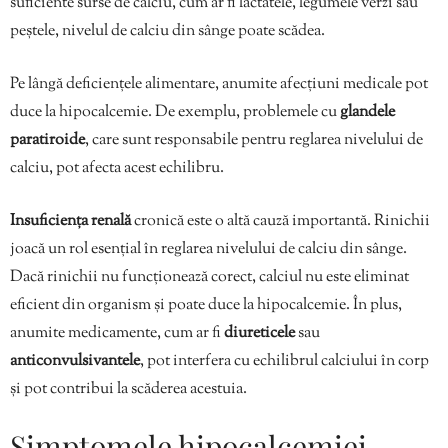
suficiente surse de calciu, cum ar fi lactatele, legumele verzi sau
peștele, nivelul de calciu din sânge poate scădea.
Pe lângă deficiențele alimentare, anumite afecțiuni medicale pot
duce la hipocalcemie. De exemplu, problemele cu
glandele
paratiroide
, care sunt responsabile pentru reglarea nivelului de
calciu, pot afecta acest echilibru.
Insuficiența renală
cronică este o altă cauză importantă. Rinichii
joacă un rol esențial în reglarea nivelului de calciu din sânge.
Dacă rinichii nu funcționează corect, calciul nu este eliminat
eficient din organism și poate duce la hipocalcemie. În plus,
anumite medicamente, cum ar fi
diureticele
sau
anticonvulsivantele
, pot interfera cu echilibrul calciului în corp
și pot contribui la scăderea acestuia.
Simptomele hipocalcemiei