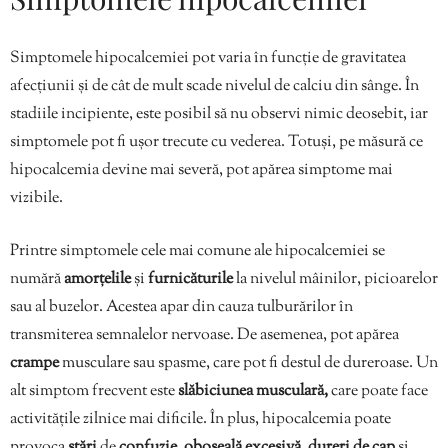
Simptomele hipocalcemiei pot varia în funcție de gravitatea
afecțiunii și de cât de mult scade nivelul de calciu din sânge. În
stadiile incipiente, este posibil să nu observi nimic deosebit, iar
simptomele pot fi ușor trecute cu vederea. Totuși, pe măsură ce
hipocalcemia devine mai severă, pot apărea simptome mai
vizibile.
Printre simptomele cele mai comune ale hipocalcemiei se
numără
amorțelile
și
furnicăturile
la nivelul mâinilor, picioarelor
sau al buzelor. Acestea apar din cauza tulburărilor în
transmiterea semnalelor nervoase. De asemenea, pot apărea
crampe
musculare sau spasme, care pot fi destul de dureroase. Un
alt simptom frecvent este
slăbiciunea musculară,
care poate face
activitățile zilnice mai dificile. În plus, hipocalcemia poate
provoca
stări
de
confuzie
,
oboseală excesivă, dureri de cap
și