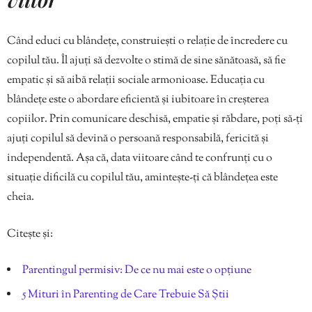
Când educi cu blândețe, construiești o relație de încredere cu
copilul tău. Îl ajuți să dezvolte o stimă de sine sănătoasă, să fie
empatic și să aibă relații sociale armonioase. Educația cu
blândețe este o abordare eficientă și iubitoare în creșterea
copiilor. Prin comunicare deschisă, empatie și răbdare, poți să-ți
ajuți copilul să devină o persoană responsabilă, fericită și
independentă. Așa că, data viitoare când te confrunți cu o
situație dificilă cu copilul tău, amintește-ți că blândețea este
cheia.
Citește și:
Parentingul permisiv: De ce nu mai este o opțiune
5 Mituri în Parenting de Care Trebuie Să Știi