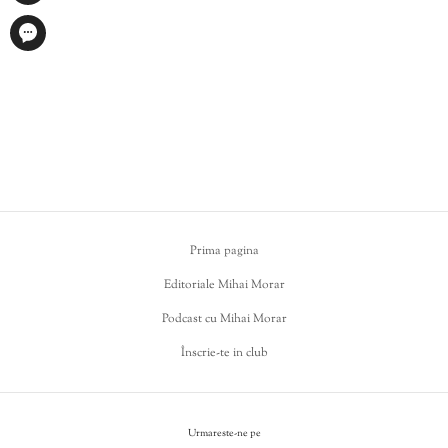
Prima pagina
Editoriale Mihai Morar
Podcast cu Mihai Morar
Înscrie-te in club
Urmareste-ne pe