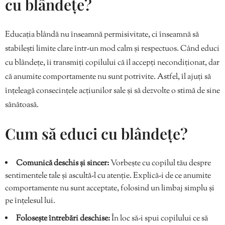
cu blândețe?
Educația blândă nu înseamnă permisivitate, ci înseamnă să
stabilești limite clare într-un mod calm și respectuos. Când educi
cu blândețe, îi transmiți copilului că îl accepți necondiționat, dar
că anumite comportamente nu sunt potrivite. Astfel, îl ajuți să
înțeleagă consecințele acțiunilor sale și să dezvolte o stimă de sine
sănătoasă.
Cum să educi cu blândețe?
Comunică deschis și sincer:
Vorbește cu copilul tău despre
sentimentele tale și ascultă-l cu atenție. Explică-i de ce anumite
comportamente nu sunt acceptate, folosind un limbaj simplu și
pe înțelesul lui.
Folosește întrebări deschise:
În loc să-i spui copilului ce să