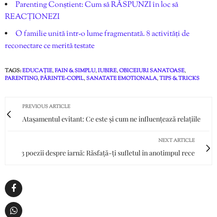
Parenting Conștient: Cum să RĂSPUNZI în loc să
REACȚIONEZI
O familie unită într-o lume fragmentată. 8 activități de
reconectare ce merită testate
TAGS:
EDUCAȚIE
,
FAIN & SIMPLU
,
IUBIRE
,
OBICEIURI SANATOASE
,
PARENTING
,
PĂRINTE-COPIL
,
SANATATE EMOTIONALA
,
TIPS & TRICKS
PREVIOUS ARTICLE
Atașamentul evitant: Ce este și cum ne influențează relațiile
NEXT ARTICLE
3 poezii despre iarnă: Răsfață-ți sufletul în anotimpul rece