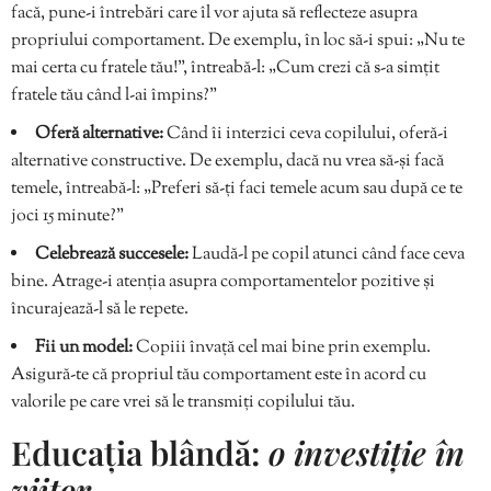
facă, pune-i întrebări care îl vor ajuta să reflecteze asupra
propriului comportament. De exemplu, în loc să-i spui: „Nu te
mai certa cu fratele tău!”, întreabă-l: „Cum crezi că s-a simțit
fratele tău când l-ai împins?”
Oferă alternative:
Când îi interzici ceva copilului, oferă-i
alternative constructive. De exemplu, dacă nu vrea să-și facă
temele, întreabă-l: „Preferi să-ți faci temele acum sau după ce te
joci 15 minute?”
Celebrează succesele:
Laudă-l pe copil atunci când face ceva
bine. Atrage-i atenția asupra comportamentelor pozitive și
încurajează-l să le repete.
Fii un model:
Copiii învață cel mai bine prin exemplu.
Asigură-te că propriul tău comportament este în acord cu
valorile pe care vrei să le transmiți copilului tău.
Educația blândă:
o investiție în
viitor