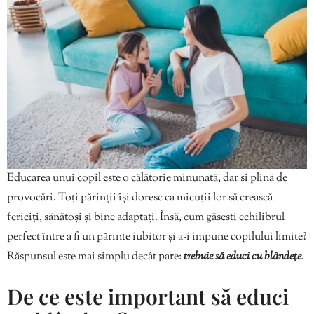
Educarea unui copil este o călătorie minunată, dar și plină de
provocări. Toți părinții își doresc ca micuții lor să crească
fericiți, sănătoși și bine adaptați. Însă, cum găsești echilibrul
perfect între a fi un părinte iubitor și a-i impune copilului limite?
Răspunsul este mai simplu decât pare:
trebuie să educi cu blândețe
.
De ce este important să educi