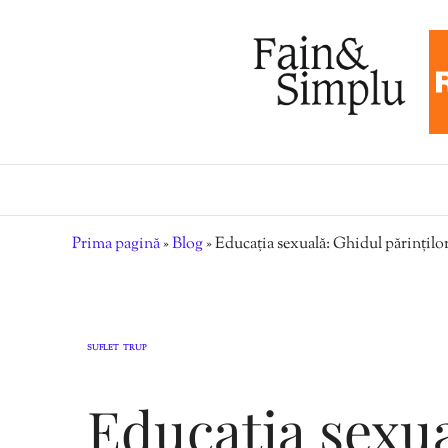
Prima pagină
»
Blog
»
Educația sexuală: Ghidul părințilo
SUFLET
TRUP
,
Educația sexua