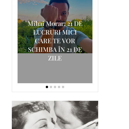
Mihai Morar: 21 DE
i
LUCRURI MICI
AM
SCRISOA
CARE TE VOR
T-
FOSTUL
SCHIMBA ÎN 21 DE
ZILE