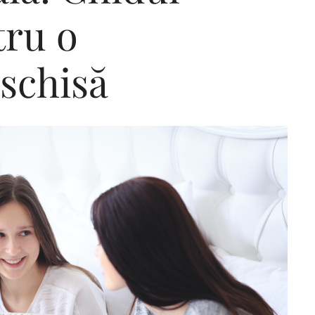
tru o
schisă
Editorial Miha
Morar: CUM L-
SALVAT PE FĂ
FRUMOS