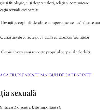
 și fiziologie, ci și despre valori, relații și comunicare.
ația sexuală este vitală:
îi învață pe copii să identifice comportamente nesănătoase sau
Cunoștințele corecte pot ajuta la evitarea consecințelor
:
Copiii învață să-și respecte propriul corp și al celorlalți.
 SĂ FII UN PĂRINTE MAI BUN DECÂT PĂRINȚII
ia sexuală
ăm această discuție. Este important să: