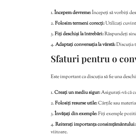
Începem devreme:
Începeți să vorbiți des
Folosim termeni corecți:
Utilizați cuvint
Fiți deschiși la întrebări:
Răspundeți since
Adaptați conversația la vârstă:
Discuția t
Sfaturi pentru o con
Este important ca discuția să fie una deschi
Creați un mediu sigur:
Asigurați-vă că co
Folosiți resurse utile:
Cărțile sau material
Învățați din exemple:
Fiți exemple poziti
Reiterați importanța consimțământului:
viitoare.