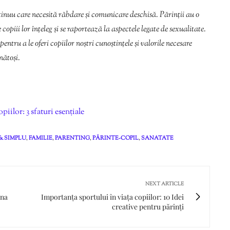
tinuu care necesită răbdare și comunicare deschisă. Părinții au o
opiii lor înțeleg și se raportează la aspectele legate de sexualitate.
pentru a le oferi copiilor noștri cunoștințele și valorile necesare
nătoși.
iilor: 3 sfaturi esențiale
& SIMPLU
,
FAMILIE
,
PARENTING
,
PĂRINTE-COPIL
,
SANATATE
NEXT ARTICLE
ina
Importanța sportului în viața copiilor: 10 Idei
creative pentru părinți