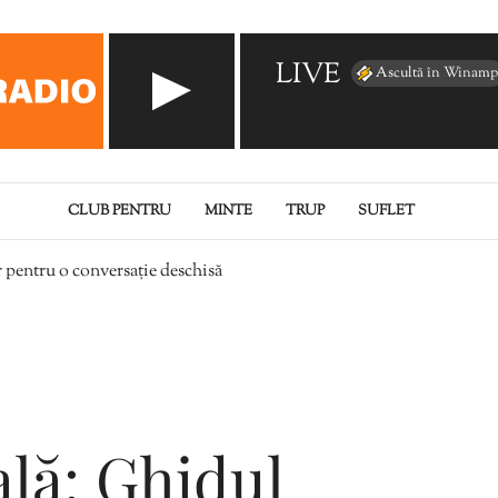
LIVE
Ascultă în Winamp
CLUB PENTRU
MINTE
TRUP
SUFLET
r pentru o conversație deschisă
lă: Ghidul