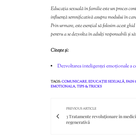
Educația sexuală în familie este un proces con
influență semnificativă asupra modului în care c
Prin urmare, este esențial să folosim acest ghid 
pentru a se dezvolta în adulți responsabili și să
Citește și:
Dezvoltarea inteligenței emoționale a cop
TAGS:
COMUNICARE
,
EDUCAȚIE SEXUALĂ
,
FAIN 
EMOTIONALA
,
TIPS & TRICKS
PREVIOUS ARTICLE
3 Tratamente revoluționare în medic
regenerativă