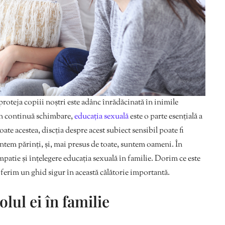
roteja copiii noștri este adânc înrădăcinată în inimile
în continuă schimbare,
educația sexuală
este o parte esențială a
ate acestea, discția despre acest subiect sensibil poate fi
ntem părinți, și, mai presus de toate, suntem oameni. În
atie și înțelegere educația sexuală în familie. Dorim ce este
oferim un ghid sigur în această călătorie importantă.
olul ei în familie