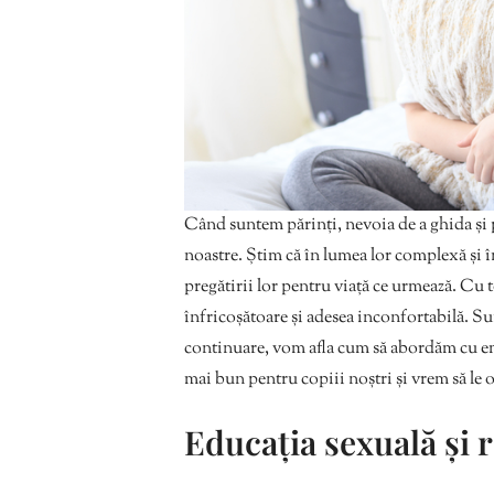
Când suntem părinți, nevoia de a ghida și p
noastre. Știm că în lumea lor complexă și 
pregătirii lor pentru viață ce urmează. Cu to
înfricoșătoare și adesea inconfortabilă. Su
continuare, vom afla cum să abordăm cu emp
mai bun pentru copiii noștri și vrem să le 
Educația sexuală și r