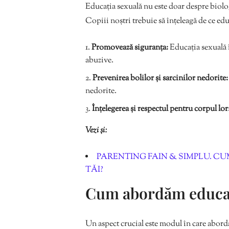
Educația sexuală nu este doar despre biologie
Copiii noștri trebuie să înțeleagă de ce educ
Promovează siguranța:
Educația sexuală 
abuzive.
Prevenirea bolilor și sarcinilor nedorite:
nedorite.
Înțelegerea și respectul pentru corpul lor
Vezi și:
PARENTING FAIN & SIMPLU. CUM
TĂI?
Cum abordăm educaț
Un aspect crucial este modul în care abord