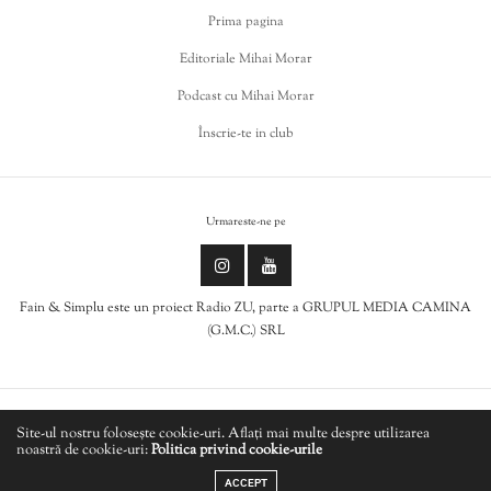
Prima pagina
Editoriale Mihai Morar
Podcast cu Mihai Morar
Înscrie-te in club
Urmareste-ne pe
Fain & Simplu este un proiect Radio ZU, parte a GRUPUL MEDIA CAMINA
(G.M.C.) SRL
Politica de cookies
Site-ul nostru folosește cookie-uri. Aflați mai multe despre utilizarea
noastră de cookie-uri:
Politica privind cookie-urile
LIVE
Politică de confidențialitate
ACCEPT