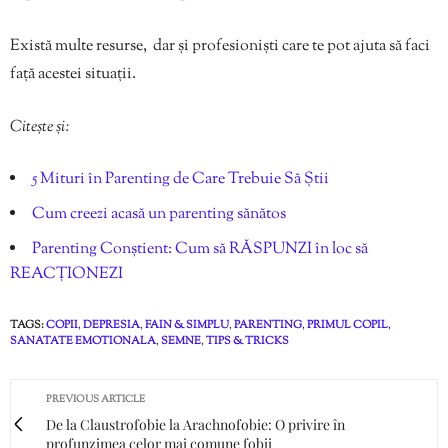
Există multe resurse, dar și profesioniști care te pot ajuta să faci
față acestei situații.
Citește și:
5 Mituri în Parenting de Care Trebuie Să Știi
Cum creezi acasă un parenting sănătos
Parenting Conștient: Cum să RĂSPUNZI în loc să
REACȚIONEZI
TAGS:
COPII
,
DEPRESIA
,
FAIN & SIMPLU
,
PARENTING
,
PRIMUL COPIL
,
SANATATE EMOTIONALA
,
SEMNE
,
TIPS & TRICKS
PREVIOUS ARTICLE
De la Claustrofobie la Arachnofobie: O privire în
profunzimea celor mai comune fobii