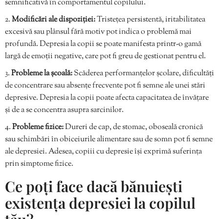
semnificativă în comportamentul copilului.
Modificări ale dispoziției:
Tristețea persistentă, iritabilitatea
excesivă sau plânsul fără motiv pot indica o problemă mai
profundă. Depresia la copii se poate manifesta printr-o gamă
largă de emoții negative, care pot fi greu de gestionat pentru el.
Probleme la școală:
Scăderea performanțelor școlare, dificultăți
de concentrare sau absențe frecvente pot fi semne ale unei stări
depresive. Depresia la copii poate afecta capacitatea de învățare
și de a se concentra asupra sarcinilor.
Probleme fizice:
Dureri de cap, de stomac, oboseală cronică
sau schimbări în obiceiurile alimentare sau de somn pot fi semne
ale depresiei. Adesea, copiii cu depresie își exprimă suferința
prin simptome fizice.
Ce poți face dacă bănuiești
existența depresiei la copilul