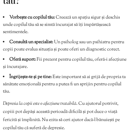
tău?
Vorbește cu copilul tău:
Creează un spațiu sigur și deschis
unde copilul tău să se simtă încurajat să îți împărtășească
sentimentele.
Consultă un specialist:
Un psiholog sau un psihiatru pentru
copii poate evalua situația și poate oferi un diagnostic corect.
Oferă suport:
Fii prezent pentru copilul tău, oferă-i afecțiune
și încurajare.
Îngrijește-te și pe tine:
Este important să ai grijă de propria ta
sănătate emoțională pentru a putea fi un sprijin pentru copilul
tău.
Depresia la copii este o afecțiune tratabilă
. Cu ajutorul potrivit,
copiii pot depăși această perioadă dificilă și pot duce o viață
fericită și împlinită. Nu ezita să ceri ajutor dacă-l bănuiești pe
copilul tău că suferă de depresie.