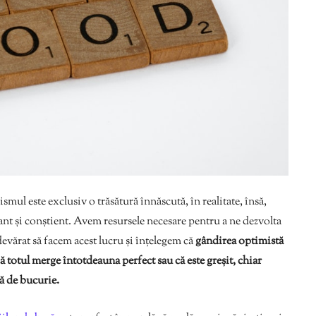
smul este exclusiv o trăsătură înnăscută, în realitate, însă,
tant și conștient. Avem resursele necesare pentru a ne dezvolta
evărat să facem acest lucru și înțelegem că
gândirea optimistă
otul merge întotdeauna perfect sau că este greșit, chiar
ră de bucurie.