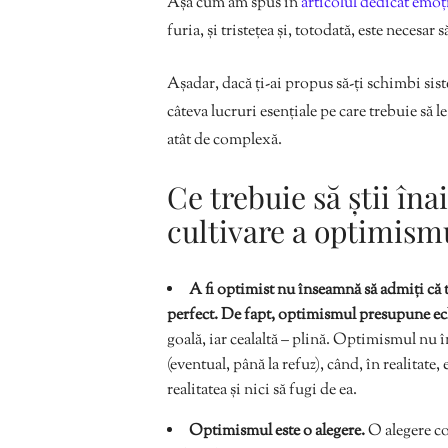
Așa cum am spus în
articolul dedicat emoț
furia, și tristețea și, totodată, este necesa
Așadar, dacă ți-ai propus să-ți schimbi sist
câteva lucruri esențiale pe care trebuie să le
atât de complexă.
Ce trebuie să știi îna
cultivare a optimism
A fi optimist nu înseamnă să admiți că t
perfect. De fapt, optimismul presupune ec
goală, iar cealaltă – plină. Optimismul nu î
(eventual, până la refuz), când, în realitat
realitatea și nici să fugi de ea.
Optimismul este o alegere.
O alegere co