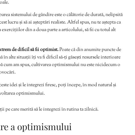
goale.
rea sistemului de gândire este o călătorie de durată, nelipsită
st lucru și să ai așteptări realiste. Altfel spus, nu te aștepta ca
ercițiilor din a doua parte a articolului, să fii cu totul alt
trem de dificil să fii optimist.
Poate că din anumite puncte de
n alte situații îți va fi dificil să-ți găsești resursele interioare
pă cum am spus, cultivarea optimismului nu este nicidecum o
rovocări.
este idei și le integrezi firesc, poți începe, în mod natural și
zvoltarea optimismului.
 pe care merită să le integrezi în rutina ta zilnică.
are a optimismului