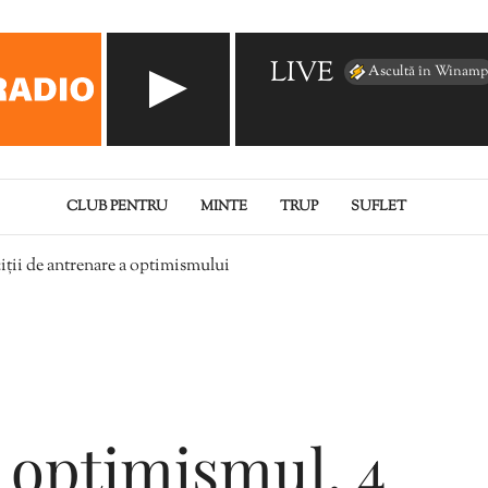
LIVE
Ascultă în Winamp
CLUB PENTRU
MINTE
TRUP
SUFLET
iții de antrenare a optimismului
i optimismul. 4