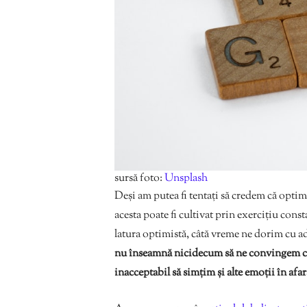
sursă foto:
Unsplash
Deși am putea fi tentați să credem că optimi
acesta poate fi cultivat prin exercițiu cons
latura optimistă, câtă vreme ne dorim cu ad
nu înseamnă nicidecum să ne convingem că t
inacceptabil să simțim și alte emoții în afa