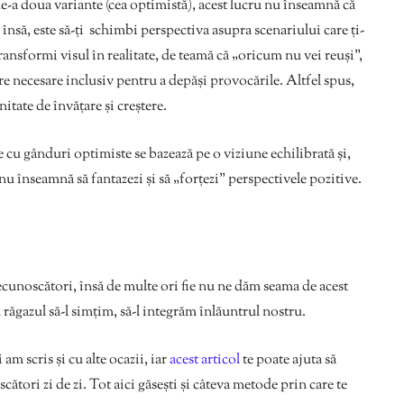
de-a doua variante (cea optimistă), acest lucru nu înseamnă că
 însă, este să-ți schimbi perspectiva asupra scenariului care ți-
transformi visul în realitate, de teamă că „oricum nu vei reuși”,
are necesare inclusiv pentru a depăși provocările. Altfel spus,
itate de învățare și creștere.
u gânduri optimiste se bazează pe o viziune echilibrată și,
nu înseamnă să fantazezi și să „forțezi” perspectivele pozitive.
recunoscători, însă de multe ori fie nu ne dăm seama de acest
m răgazul să-l simțim, să-l integrăm înlăuntrul nostru.
am scris și cu alte ocazii, iar
acest articol
te poate ajuta să
cători zi de zi. Tot aici găsești și câteva metode prin care te