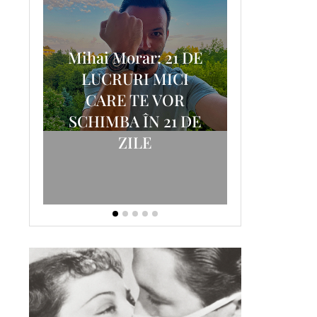
Mihai Morar: 21 DE
i
LUCRURI MICI
AM
SCRISOA
CARE TE VOR
T-
FOSTUL
SCHIMBA ÎN 21 DE
ZILE