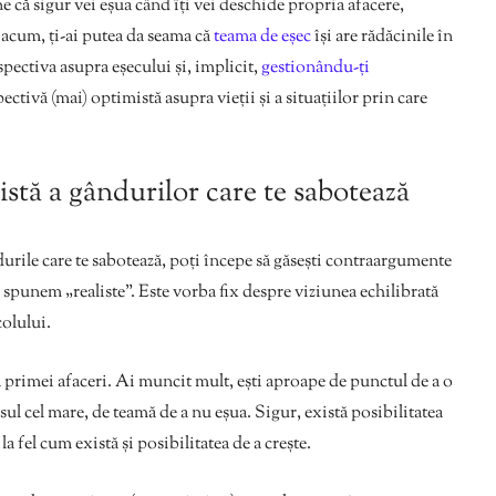
 că sigur vei eșua când îți vei deschide propria afacere,
 acum, ți-ai putea da seama că
teama de eșec
își are rădăcinile în
pectiva asupra eșecului și, implicit,
gestionându-ți
spectivă (mai) optimistă asupra vieții și a situațiilor prin care
tă a gândurilor care te sabotează
ndurile care te sabotează, poți începe să găsești contraargumente
r spunem „realiste”. Este vorba fix despre viziunea echilibrată
colului.
 primei afaceri. Ai muncit mult, ești aproape de punctul de a o
pasul cel mare, de teamă de a nu eșua. Sigur, există posibilitatea
a fel cum există și posibilitatea de a crește.