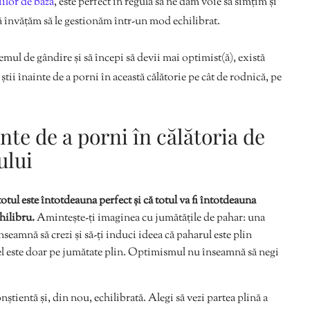
iilor de bază
, este perfect în regulă să ne dăm voie să simțim și
r să învățăm să le gestionăm într-un mod echilibrat.
emul de gândire și să începi să devii mai optimist(ă), există
 știi înainte de a porni în această călătorie pe cât de rodnică, pe
inte de a porni în călătoria de
ului
otul este întotdeauna perfect și că totul va fi întotdeauna
hilibru.
Amintește-ți imaginea cu jumătățile de pahar: una
nseamnă să crezi și să-ți induci ideea că paharul este plin
e, el este doar pe jumătate plin. Optimismul nu înseamnă să negi
nștientă și, din nou, echilibrată. Alegi să vezi partea plină a