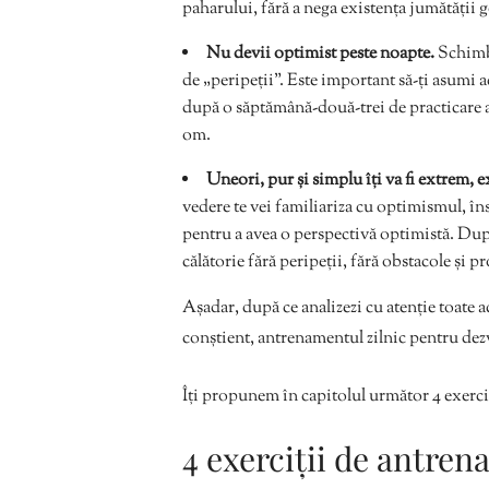
paharului, fără a nega existența jumătății 
Nu devii optimist peste noapte.
Schimba
de „peripeții”. Este important să-ți asumi ace
după o săptămână-două-trei de practicare a ex
om.
Uneori, pur și simplu îți va fi extrem, ex
vedere te vei familiariza cu optimismul, însă î
pentru a avea o perspectivă optimistă. Du
călătorie fără peripeții, fără obstacole și p
Așadar, după ce analizezi cu atenție toate ac
conștient, antrenamentul zilnic pentru de
Îți propunem în capitolul următor 4 exerciții
4 exerciții de antren