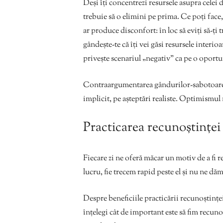
Deși îți concentrezi resursele asupra celei 
trebuie să o elimini pe prima. Ce poți face,
ar produce disconfort: în loc să eviți să-ți 
gândește-te că îți vei găsi resursele interio
privește scenariul „negativ” ca pe o oportun
Contraargumentarea gândurilor-sabotoare c
implicit, pe așteptări realiste. Optimismul 
Practicarea recunoștinței
Fiecare zi ne oferă măcar un motiv de a fi 
lucru, fie trecem rapid peste el și nu ne dă
Despre beneficiile practicării recunoștinței 
înțelegi cât de important este să fim recunos