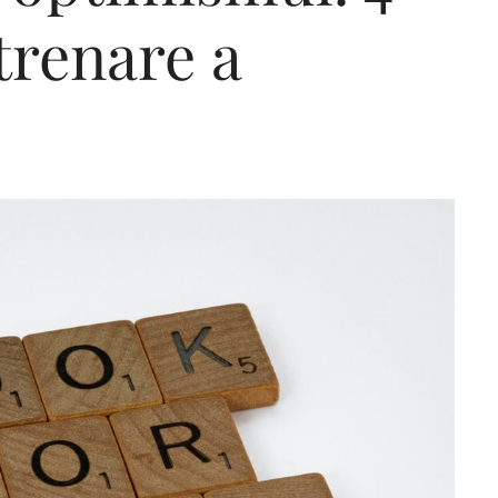
ntrenare a
Editorial Miha
Morar: CUM L-
SALVAT PE FĂ
FRUMOS