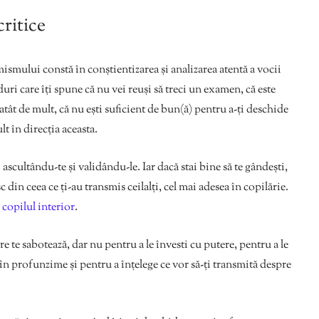
critice
ismului constă în conștientizarea și analizarea atentă a vocii
uri care îți spune că nu vei reuși să treci un examen, că este
 atât de mult, că nu ești suficient de bun(ă) pentru a-ți deschide
t în direcția aceasta.
 ascultându-te și validându-le. Iar dacă stai bine să te gândești,
 din ceea ce ți-au transmis ceilalți, cel mai adesea în copilărie.
e
copilul interior
.
are te sabotează, dar nu pentru a le învesti cu putere, pentru a le
a în profunzime și pentru a înțelege ce vor să-ți transmită despre