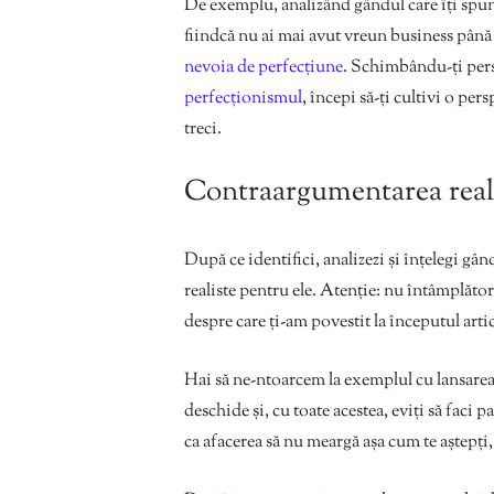
De exemplu, analizând gândul care îți spune
fiindcă nu ai mai avut vreun business până
nevoia de perfecțiune
. Schimbându-ți pers
perfecționismul
, începi să-ți cultivi o per
treci.
Contraargumentarea realis
După ce identifici, analizezi și înțelegi gâ
realiste pentru ele. Atenție: nu întâmplăto
despre care ți-am povestit la începutul arti
Hai să ne-ntoarcem la exemplul cu lansarea
deschide și, cu toate acestea, eviți să faci 
ca afacerea să nu meargă așa cum te aștepți, l