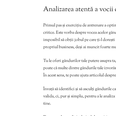
Analizarea atentă a vocii 
Primul pas și exercițiu de antrenare a optim
critice. Este vorba despre vocea acelor gând
imposibil să obții jobul pe care ți-l dorești
propriul business, deși ai muncit foarte mul
Tu le oferi gândurilor tale putere asupra ta,
poate că multe dintre gândurile tale izvorăsc
În acest sens, te poate ajuta articolul despr
Învață să identifici și să asculți gândurile c
valida, ci, pur și simplu, pentru a le analiz
tine.