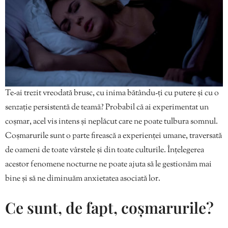
Te-ai trezit vreodată brusc, cu inima bătându-ți cu putere și cu o
senzație persistentă de teamă? Probabil că ai experimentat un
coșmar, acel vis intens și neplăcut care ne poate tulbura somnul.
Coșmarurile sunt o parte firească a experienței umane, traversată
de oameni de toate vârstele și din toate culturile. Înțelegerea
acestor fenomene nocturne ne poate ajuta să le gestionăm mai
bine și să ne diminuăm anxietatea asociată lor.
Ce sunt, de fapt, coșmarurile?