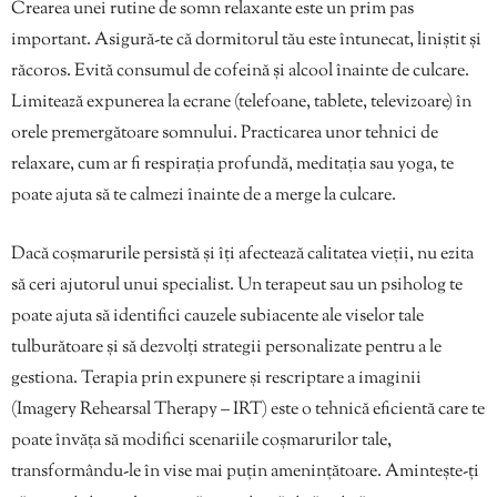
Crearea unei rutine de somn relaxante este un prim pas
important. Asigură-te că dormitorul tău este întunecat, liniștit și
răcoros. Evită consumul de cofeină și alcool înainte de culcare.
Limitează expunerea la ecrane (telefoane, tablete, televizoare) în
orele premergătoare somnului. Practicarea unor tehnici de
relaxare, cum ar fi respirația profundă, meditația sau yoga, te
poate ajuta să te calmezi înainte de a merge la culcare.
Dacă coșmarurile persistă și îți afectează calitatea vieții, nu ezita
să ceri ajutorul unui specialist. Un terapeut sau un psiholog te
poate ajuta să identifici cauzele subiacente ale viselor tale
tulburătoare și să dezvolți strategii personalizate pentru a le
gestiona. Terapia prin expunere și rescriptare a imaginii
(Imagery Rehearsal Therapy – IRT) este o tehnică eficientă care te
poate învăța să modifici scenariile coșmarurilor tale,
transformându-le în vise mai puțin amenințătoare. Amintește-ți