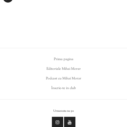
Prima pagina
Editoriale Mihai Morar
Podcast cu Mihai Morar
Înscrie-te in club
Urmareste-ne pe