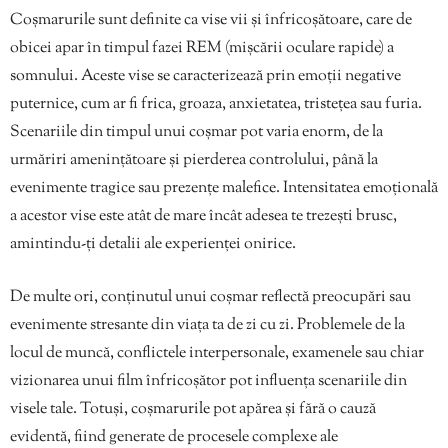
Coșmarurile sunt definite ca vise vii și înfricoșătoare, care de
obicei apar în timpul fazei REM (mișcării oculare rapide) a
somnului. Aceste vise se caracterizează prin emoții negative
puternice, cum ar fi frica, groaza, anxietatea, tristețea sau furia.
Scenariile din timpul unui coșmar pot varia enorm, de la
urmăriri amenințătoare și pierderea controlului, până la
evenimente tragice sau prezențe malefice. Intensitatea emoțională
a acestor vise este atât de mare încât adesea te trezești brusc,
amintindu-ți detalii ale experienței onirice.
De multe ori, conținutul unui coșmar reflectă preocupări sau
evenimente stresante din viața ta de zi cu zi. Problemele de la
locul de muncă, conflictele interpersonale, examenele sau chiar
vizionarea unui film înfricoșător pot influența scenariile din
visele tale. Totuși, coșmarurile pot apărea și fără o cauză
evidentă, fiind generate de procesele complexe ale