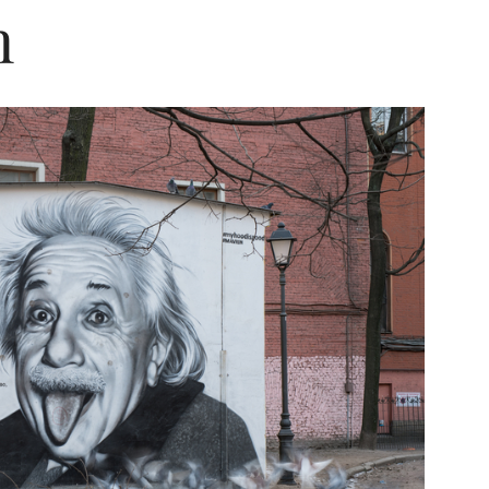
n
Editorial Miha
Morar: CUM L-
SALVAT PE FĂ
FRUMOS