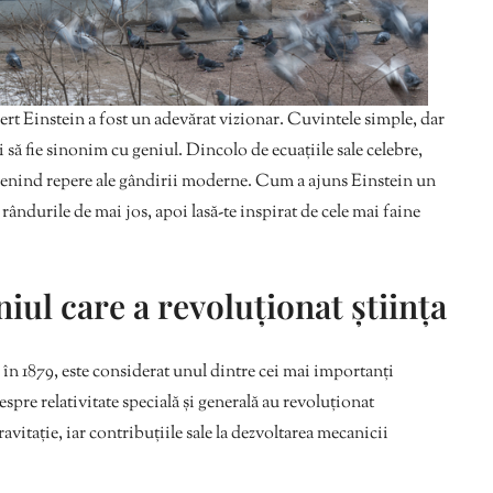
lbert Einstein a fost un adevărat vizionar. Cuvintele simple, dar
 să fie sinonim cu geniul. Dincolo de ecuațiile sale celebre,
evenind repere ale gândirii moderne. Cum a ajuns Einstein un
ndurile de mai jos, apoi lasă-te inspirat de cele mai faine
iul care a revoluționat știința
în 1879, este considerat unul dintre cei mai importanți
despre relativitate specială și generală au revoluționat
avitație, iar contribuțiile sale la dezvoltarea mecanicii