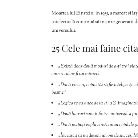
Moartea lui Einstein, în 1955, a marcat sfârș
intelectuală continuă să inspire generații de
universului.
25 Cele mai faine cit
„Există doar două moduri de a-ți trăi viața
cum totul ar fi un miracol.”
„Dacă vrei ca, copiii tăi să fie inteligenți, 
basme.”
„Logica te va duce de la A la Z. Imaginația
„Două lucruri sunt infinite: universul și pr
„Dacă nu poți explica asta unui copil de șas
„Încearcă să nu deveni un om de succes. M