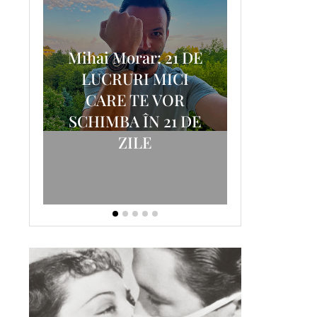
Mihai Morar: 21 DE
i
LUCRURI MICI
AM
SCRISOA
CARE TE VOR
T-
FOSTUL
SCHIMBA ÎN 21 DE
ZILE