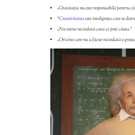
„Gravitația nu este responsabilă pentru că
“
Creativitatea
este inteligența care se dist
„Nu reține niciodată ceva ce poți căuta.”
„Oricine care nu a făcut niciodată o greșe