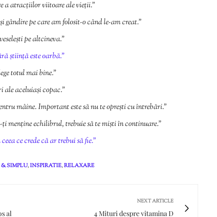
a atracțiilor viitoare ale vieții.”
 gândire pe care am folosit-o când le-am creat.”
veselești pe altcineva.”
ără știință este oarbă.”
ege totul mai bine.”
uri ale aceluiași copac.”
pentru mâine. Important este să nu te oprești cu întrebări.”
-ți menține echilibrul, trebuie să te miști în continuare.”
ceea ce crede că ar trebui să fie.”
 & SIMPLU
,
INSPIRATIE
,
RELAXARE
NEXT ARTICLE
s al
4 Mituri despre vitamina D