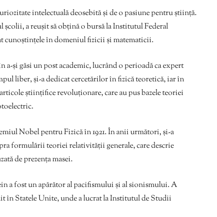
uriozitate intelectuală deosebită și de o pasiune pentru știință.
 școlii, a reușit să obțină o bursă la Institutul Federal
 cunoștințele în domeniul fizicii și matematicii.
 în a-și găsi un post academic, lucrând o perioadă ca expert
ul liber, și-a dedicat cercetărilor în fizică teoretică, iar în
 articole științifice revoluționare, care au pus bazele teoriei
otoelectric.
remiul Nobel pentru Fizică în 1921. În anii următori, și-a
a formulării teoriei relativității generale, care descrie
uzată de prezența masei.
tein a fost un apărător al pacifismului și al sionismului. A
it în Statele Unite, unde a lucrat la Institutul de Studii