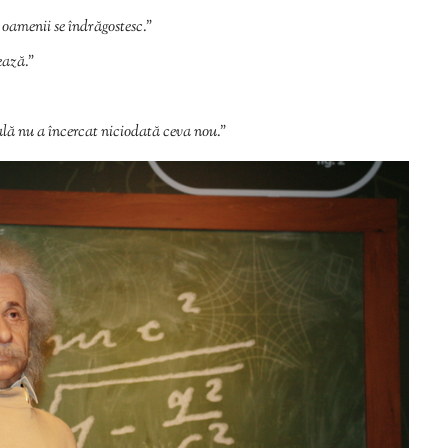
 oamenii se îndrăgostesc.”
rează.”
ală nu a încercat niciodată ceva nou.”