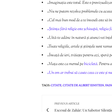
„Imaginația este totul. Este o previzualizare 
„Nu ne putem rezolva problemele cu aceeași
„Cel mai bun mod de a te înveseli este să în
„Știința fără religie este șchioapă, religia f
„Uită-te adânc în natură și atunci vei înțel
„Toate religiile, artele și științele sunt ram
„Învață de ieri, trăiește pentru azi, speră 
„Viața este ca mersul pe
bicicletă
. Pentru a
„Un om ar trebui să caute ceea ce este și nu 
TAGS:
CITATE
,
CITATE DE ALBERT EINSTEIN
,
FAIN
PREVIOUS ARTICLE
Excesul de Zahăr: Un Sabotor Silențio