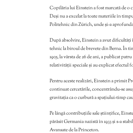
Copilăria lui Einstein a fost marcată de o c
Deși nu a excelat la toate materiile în timpul
Politehnic din Zürich, unde și-a aprofundat
După absolvire, Einstein a avut dificultăți
tehnic la biroul de brevete din Berna. În timp
1905, la vârsta de 26 de ani, a publicat patru
relativității speciale și au explicat efectul f
Pentru aceste realizări, Einstein a primit P
continuat cercetările, concentrându-se asupr
gravitația ca o curbură a spațiului-timp ca
Pe lângă contribuțiile sale științifice, Eins
părăsit Germania nazistă în 1933 și s-a stabil
Avansate de la Princeton.