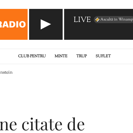
LIVE
Ascultă în Winamp
CLUB PENTRU
MINTE
TRUP
SUFLET
instein
ne citate de