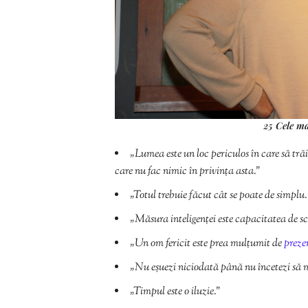
25 Cele ma
„Lumea este un loc periculos în care să tră
care nu fac nimic în privința asta.”
„Totul trebuie făcut cât se poate de simpl
„Măsura inteligenței este capacitatea de s
„Un om fericit este prea mulțumit de
preze
„Nu eșuezi niciodată până nu încetezi să m
„Timpul este o iluzie.”