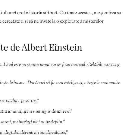
itul unei ere în istoria științei. Cu toate acestea, moștenirea sa
 cercetători și să ne invite la o explorare a misterelor
ate de Albert Einstein
. Unul este ca și cum nimic nu ar fi un miracol. Celălalt este ca și
citește-le basme. Dacă vrei să fie mai inteligenți, citește-le mai multe
 te va duce peste tot.”
ostia umană; și nu sunt sigur de univers.”
e ani, nu înțelegi nici tu pe deplin.”
ai degrabă deveno un om de valoare.”