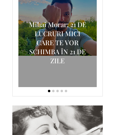
Mihai Morar: 21 DE
i
LUCRURI MICI
AM
SCRISOA
CARE TE VOR
T-
FOSTUL
SCHIMBA ÎN 21 DE
ZILE