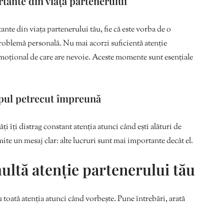
tante din viața partenerului
nte din viața partenerului tău, fie că este vorba de o
problemă personală. Nu mai acorzi suficientă atenție
 emoțional de care are nevoie. Aceste momente sunt esențiale
mpul petrecut împreună
ăți îți distrag constant atenția atunci când ești alături de
te un mesaj clar: alte lucruri sunt mai importante decât el.
ltă atenție partenerului tău
toată atenția atunci când vorbește. Pune întrebări, arată