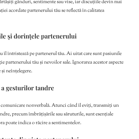
ășiți gânduri, sentimente sau vise, iar discuțiile devin mai
iei acordate partenerului tău se reflectă în calitatea
ile și dorințele partenerului
u îl întristează pe partenerul tău. Ai uitat care sunt pasiunile
ție partenerului tău și nevoilor sale. Ignorarea acestor aspecte
 și neînțelegere.
i a gesturilor tandre
 comunicare nonverbală. Atunci când îl eviți, transmiți un
andre, precum îmbrățișările sau săruturile, sunt esențiale
ra poate indica o răcire a sentimentelor.