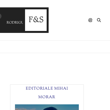
RODRIGUEZ - No, You Can't (V'S Edit)
EDITORIALE MIHAI
MORAR