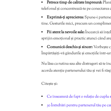
Petrece timp de calitate împreună:
Plani
telefonul și concentrează-te pe conectarea 
Exprimă-ți aprecierea:
Spune-i parteneru
tine. Gesturile mici, precum un compliment
Fii atent la nevoile sale:
Încearcă să înțel
sprijin emoțional și practic atunci când ar
Comunică deschis și sincer:
Vorbește cu
Împărtășiți-vă gândurile și emoțiile într-u
Nu lăsa ca rutina sau alte distrageri să te î
acorda atenție partenerului tău și vei fi ră
Citește și:
Ce înseamnă de fapt o relație de cuplu 
30 Întrebări pentru partenerul tău pe care