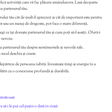
fică activități care vă fac plăcere amândurora. Lasă deoparte
cu partenerul tău.
lui tău cât de mult îl apreciezi și cât de important este pentru
 sau un mesaj de dragoste, pot face o mare diferență.
egi ce își dorește partenerul tău și cum poți să-l susții. Oferă-i
e nevoie.
 partenerul tău despre sentimentele și nevoile tale.
n mod deschis și onest.
ndepărteze de persoana iubită. Investește timp și energie în a
splătit cu o conexiune profundă și durabilă.
sănătoasă
 să i le pui cel puțin o dată în viață