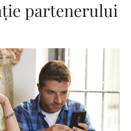
nție partenerului
Editorial Miha
Morar: CUM L-
SALVAT PE FĂ
FRUMOS