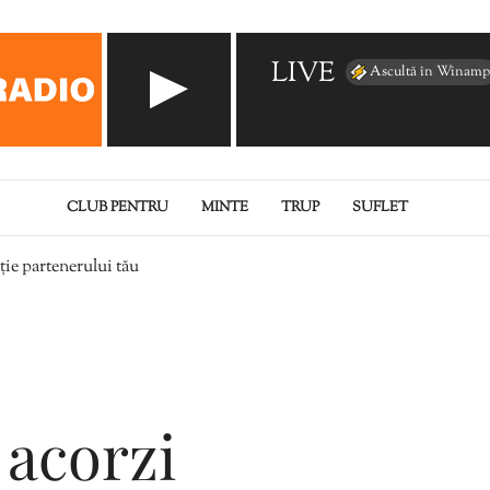
LIVE
Ascultă în Winamp
CLUB PENTRU
MINTE
TRUP
SUFLET
ție partenerului tău
 acorzi