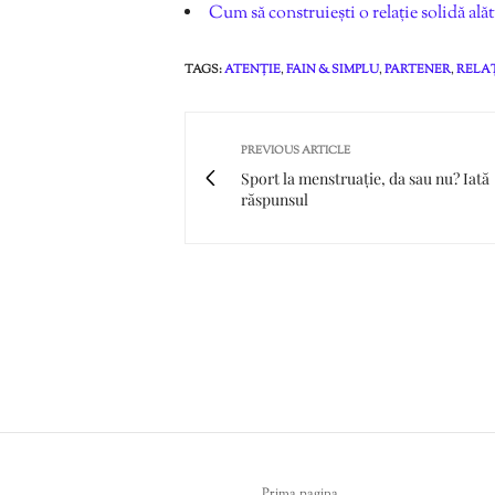
Cum să construiești o relație solidă ală
TAGS:
ATENȚIE
,
FAIN & SIMPLU
,
PARTENER
,
RELA
PREVIOUS ARTICLE
Sport la menstruație, da sau nu? Iată
răspunsul
Prima pagina