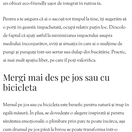
un obicei eco-friendly ușor de integrat în rutina ta.
Pentru a te asigura că ai o sacoșă tot timpul la tine, îți sugerăm să
o porți în geantă: împachetată, ocupă relativ puțin loc. Dincolo
de faptul că ajuți astfel la minimizarea impactului asupra
mediului înconjurător, eviți și situația în care ai o mulțime de
pungi și punguțe într-un sertar sau dulap din bucătărie. Practic,
ai mai mult spațiu liber, pe care îl poți valorifica.
Mergi mai des pe jos sau cu
bicicleta
Mersul pe jos sau cu bicicleta este benefic pentru natură și trup în
egală măsură. În plus, se dovedește o alegere inspirată și pentru
sănătatea emoțională: o plimbare prin parc te poate încărca, așa
cum drumul pe jos până la birou se poate transforma într-o