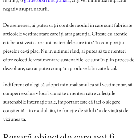
în timp, o
garderobă funcțională
, ci și vei minimiza impactul
negativ asupra naturii.
De asemenea, ai putea să ții cont de modul în care sunt fabricate
articolele vestimentare care îți atrag atenția. Citește cu atenție
eticheta și vezi care sunt materialele care intră în compoziția
pieselor ce-ți plac. Nu în ultimul rând, ai putea să te orientezi
către colecțiile vestimentare sustenabile, ce sunt în plin proces de
dezvoltare, sau ai putea cumpăra produse fabricate local.
Indiferent că alegi să adopți minimalismul ca stil vestimentar, să
cumperi exclusiv local sau să te orientezi către colecțiile
sustenabile internaționale, important este că faci o alegere
conștientă – în modul tău, în funcție de stilul tău de viață și de
viziunea ta.
Repară obiectele care pot fi