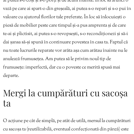
ai putea s-o coși și s-o porți și de acum înainte. În loc să arunci o
vază pe care ai spart-o din greșeală, ai putea s-o repari și s-o pui în
valoare cu ajutorul florilor tale preferate. În loc să înlocuiești o
piesă de mobilier peste care timpul și-a pus amprenta și de care
te-ai și plictisit, ai putea s-o revopsești, s-o recondiționezi și să-i
dai șansa să-și spună în continuare povestea în casa ta. Faptul că
nu toate lucrurile reparate vor arăta așa cum arătau înainte nu le
anulează frumusețea. Am putea să le privim noul tip de
frumusețe: imperfectă, dar cu o poveste ce merită spusă mai
departe.
Mergi la cumpărături cu sacoșa
ta
O acțiune pe cât de simplă, pe atât de utilă, mersul la cumpărături
cu sacoșa ta (reutilizabilă, eventual confecționată din pânză) este