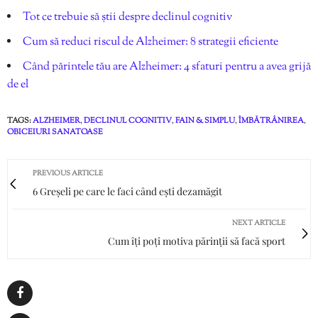
Tot ce trebuie să știi despre declinul cognitiv
Cum să reduci riscul de Alzheimer: 8 strategii eficiente
Când părintele tău are Alzheimer: 4 sfaturi pentru a avea grijă
de el
TAGS:
ALZHEIMER
,
DECLINUL COGNITIV
,
FAIN & SIMPLU
,
ÎMBĂTRÂNIREA
,
OBICEIURI SANATOASE
PREVIOUS ARTICLE
6 Greșeli pe care le faci când ești dezamăgit
NEXT ARTICLE
Cum îți poți motiva părinții să facă sport