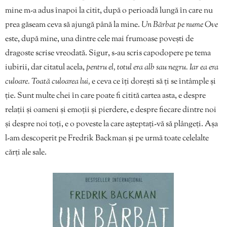
mine m-a adus înapoi la citit, după o perioadă lungă în care nu
prea găseam ceva să ajungă până la mine.
Un Bărbat pe nume Ove
este, după mine, una dintre cele mai frumoase povești de
dragoste scrise vreodată. Sigur, s-au scris capodopere pe tema
iubirii, dar citatul acela,
pentru el, totul era alb sau negru. Iar ea era
culoare. Toată culoarea lui,
e ceva ce îți dorești să ți se întâmple și
ție. Sunt multe chei în care poate fi citită cartea asta, e despre
relații și oameni și emoții și pierdere, e despre fiecare dintre noi
și despre noi toți, e o poveste la care așteptați-vă să plângeți. Așa
l-am descoperit pe Fredrik Backman și pe urmă toate celelalte
cărți ale sale.