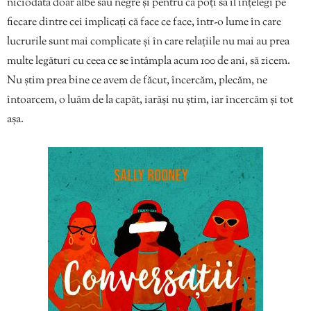
niciodată doar albe sau negre și pentru că poți să îl înțelegi pe
fiecare dintre cei implicați că face ce face, într-o lume în care
lucrurile sunt mai complicate și în care relațiile nu mai au prea
multe legături cu ceea ce se întâmpla acum 100 de ani, să zicem.
Nu știm prea bine ce avem de făcut, încercăm, plecăm, ne
întoarcem, o luăm de la capăt, iarăși nu știm, iar încercăm și tot
așa.