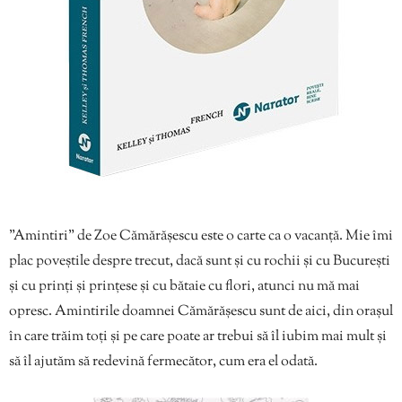
”Amintiri” de Zoe Cămărășescu este o carte ca o vacanță. Mie îmi
plac poveștile despre trecut, dacă sunt și cu rochii și cu București
și cu prinți și prințese și cu bătaie cu flori, atunci nu mă mai
opresc. Amintirile doamnei Cămărășescu sunt de aici, din orașul
în care trăim toți și pe care poate ar trebui să îl iubim mai mult și
să îl ajutăm să redevină fermecător, cum era el odată.