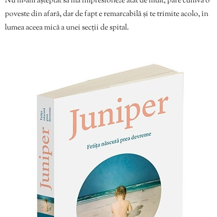
Nu m-am așteptat să mă impresioneze atât de mult, pare cumva o
poveste din afară, dar de fapt e remarcabilă și te trimite acolo, în
lumea aceea mică a unei secții de spital.