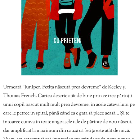
Urmează ”Juniper. Fetița născută prea devreme” de Keeley și
Thomas French. Cartea descrie atât de bine prin ce trec părinții
unui copil născut mult mult prea devreme, în acele câteva luni pe
care le petrec în spital, până când ea e gata să plece acasă… Și te
întoarce cumva în toate angoasele tale de părinte de nou născut,
dar amplificat la maximum din cauză că fetița este atât de mică.