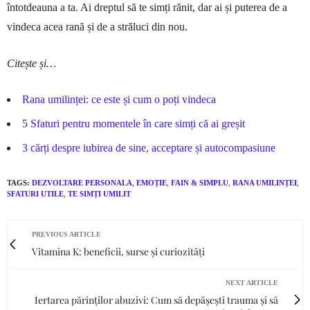
întotdeauna a ta. Ai dreptul să te simți rănit, dar ai și puterea de a
vindeca acea rană și de a străluci din nou.
Citește și…
Rana umilinței: ce este și cum o poți vindeca
5 Sfaturi pentru momentele în care simți că ai greșit
3 cărți despre iubirea de sine, acceptare și autocompasiune
TAGS:
DEZVOLTARE PERSONALA
,
EMOȚIE
,
FAIN & SIMPLU
,
RANA UMILINȚEI
,
SFATURI UTILE
,
TE SIMȚI UMILIT
PREVIOUS ARTICLE
Vitamina K: beneficii, surse și curiozități
NEXT ARTICLE
Iertarea părinților abuzivi: Cum să depășești trauma și să