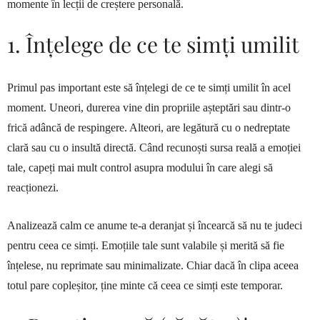
momente în lecții de creștere personală.
1. Înțelege de ce te simți umilit
Primul pas important este să înțelegi de ce te simți umilit în acel
moment. Uneori, durerea vine din propriile așteptări sau dintr-o
frică adâncă de respingere. Alteori, are legătură cu o nedreptate
clară sau cu o insultă directă. Când recunoști sursa reală a emoției
tale, capeți mai mult control asupra modului în care alegi să
reacționezi.
Analizează calm ce anume te-a deranjat și încearcă să nu te judeci
pentru ceea ce simți. Emoțiile tale sunt valabile și merită să fie
înțelese, nu reprimate sau minimalizate. Chiar dacă în clipa aceea
totul pare copleșitor, ține minte că ceea ce simți este temporar.