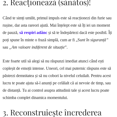
2. Reacționează (sănătos)!
Când te simți umilit, primul impuls este să reacționezi din furie sau
rușine, dar asta rareori ajută. Mai înțelept este să îți iei un moment
de pauză,
să respiri adânc
și să te îndepărtezi dacă este posibil. Îți
poți spune în minte o frază simplă, cum ar fi „S
unt în siguranță”
sau
„Am valoare indiferent de situație
”.
Este foarte util să alegi să nu răspunzi imediat atunci când ești
copleșit de emoții intense. Uneori, cel mai puternic răspuns este să
păstrezi demnitatea și să nu cobori la nivelul celuilalt. Pentru acest
lucru te poate ajuta să-l anunți pe celălalt că ai nevoie de timp, sau
de distanță. Tu ai control asupra atitudinii tale și acest lucru poate
schimba complet dinamica momentului.
3. Reconstruiește încrederea