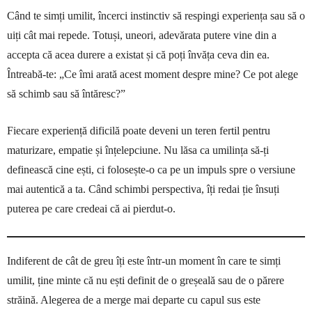
Când te simți umilit, încerci instinctiv să respingi experiența sau să o
uiți cât mai repede. Totuși, uneori, adevărata putere vine din a
accepta că acea durere a existat și că poți învăța ceva din ea.
Întreabă-te: „Ce îmi arată acest moment despre mine? Ce pot alege
să schimb sau să întăresc?”
Fiecare experiență dificilă poate deveni un teren fertil pentru
maturizare, empatie și înțelepciune. Nu lăsa ca umilința să-ți
definească cine ești, ci folosește-o ca pe un impuls spre o versiune
mai autentică a ta. Când schimbi perspectiva, îți redai ție însuți
puterea pe care credeai că ai pierdut-o.
Indiferent de cât de greu îți este într-un moment în care te simți
umilit, ține minte că nu ești definit de o greșeală sau de o părere
străină. Alegerea de a merge mai departe cu capul sus este