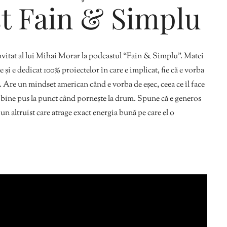
t Fain & Simplu
Editorial Miha
vitat al lui Mihai Morar la podcastul “Fain & Simplu”. Matei
Morar: CUM L-
și e dedicat 100% proiectelor în care e implicat, fie că e vorba
SALVAT PE FĂ
e. Are un mindset american când e vorba de eșec, ceea ce îl face
FRUMOS
n bine pus la punct când pornește la drum. Spune că e generos
 un altruist care atrage exact energia bună pe care el o