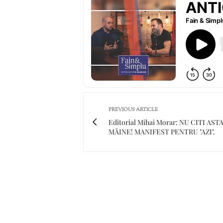
PREVIOUS ARTICLE
Editorial Mihai Morar: NU CITI AST
MÂINE! MANIFEST PENTRU "AZI".