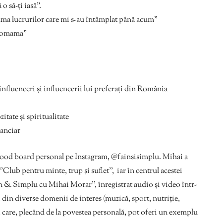
o să-ți iasă”.
suma lucrurilor care mi s-au întâmplat până acum”
Bromama”
influenceri și influencerii lui preferați din România
tate și spiritualitate
nanciar
ood board personal pe Instagram, @fainsisimplu. Mihai a
’Club pentru minte, trup și suflet’’, iar în centrul acestei
n & Simplu cu Mihai Morar’’, înregistrat audio și video într-
 din diverse domenii de interes (muzică, sport, nutriție,
), care, plecând de la povestea personală, pot oferi un exemplu