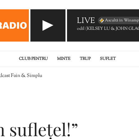
LIVE
Ascultă în Winamp
JAMIE XX - Dafodil (KELSEY LU & JOH
CLUB PENTRU
MINTE
TRUP
SUFLET
podcast Fain & Simplu
n suflețel!”