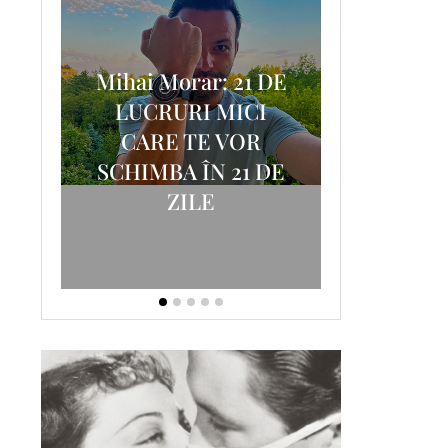
Mihai Morar: 21 DE
i
LUCRURI MICI
AM
SCRISOA
CARE TE VOR
T-
FOSTUL
SCHIMBA ÎN 21 DE
ZILE