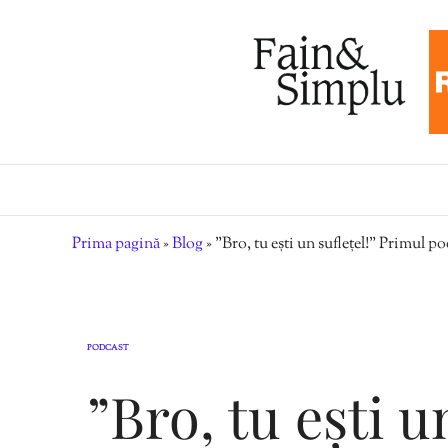
Prima pagină
»
Blog
»
”Bro, tu ești un suflețel!” Primul 
PODCAST
”Bro, tu ești u