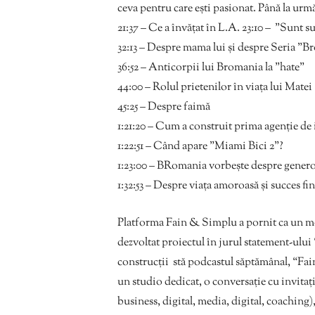
ceva pentru care ești pasionat. Până la urmă 
21:37 – Ce a învățat în L.A. 23:10 – ”Sunt 
32:13 – Despre mama lui și despre Seria ”
36:52 – Anticorpii lui Bromania la ”hate”
44:00 – Rolul prietenilor în viața lui Matei
45:25 – Despre faimă
1:21:20 – Cum a construit prima agenție de 
1:22:51 – Când apare ”Miami Bici 2”?
1:23:00 – BRomania vorbește despre generozi
1:32:53 – Despre viața amoroasă și succes fi
Platforma Fain & Simplu a pornit ca un m
dezvoltat proiectul în jurul statement-ului ‘
construcții stă podcastul săptămânal, “Fai
un studio dedicat, o conversație cu invitați
business, digital, media, digital, coaching