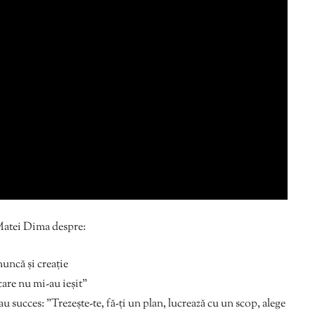
Matei Dima despre:
uncă și creație
care nu mi-au ieșit”
u succes: ”Trezește-te, fă-ți un plan, lucrează cu un scop, alege