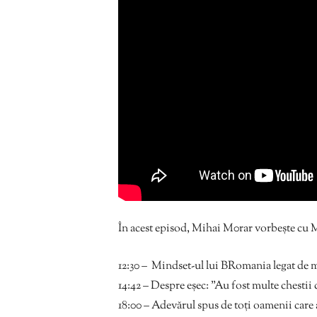
În acest episod, Mihai M0rar vorbește cu 
12:30 – Mindset-ul lui BRomania legat de m
14:42 – Despre eșec: ”Au fost multe chestii 
18:00 – Adevărul spus de toți oamenii care a