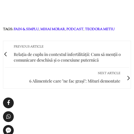
TAGS:
FAIN & SIMPLU
,
MIHAI MORAR
,
PODCAST
,
TEODORA METIU
PREVIOUS ARTICLE
Relația de cuplu în contextul infertilității: Cum să menții o
comunicare deschisă și o conexiune puternică
NEXT ARTICLE
6 Alimentele care "ne fac grași": Mituri demontate