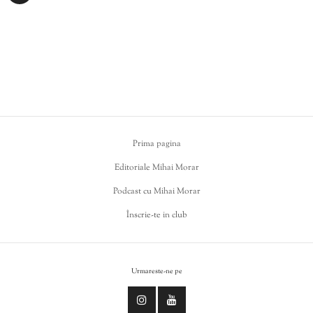
Prima pagina
Editoriale Mihai Morar
Podcast cu Mihai Morar
Înscrie-te in club
Urmareste-ne pe