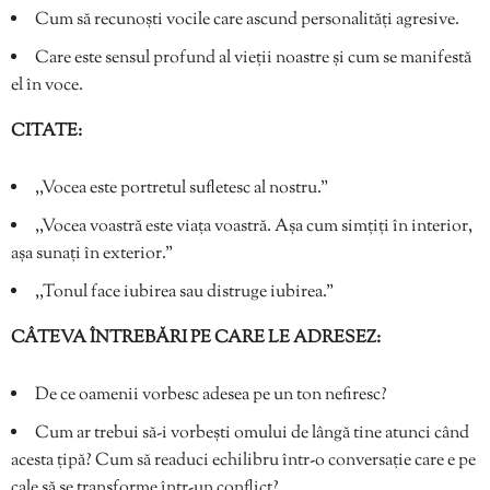
Cum să recunoști vocile care ascund personalități agresive.
Care este sensul profund al vieții noastre și cum se manifestă
el în voce.
CITATE:
,,Vocea este portretul sufletesc al nostru.”
,,Vocea voastră este viața voastră. Așa cum simțiți în interior,
așa sunați în exterior.”
,,Tonul face iubirea sau distruge iubirea.”
CÂTEVA ÎNTREBĂRI PE CARE LE ADRESEZ:
De ce oamenii vorbesc adesea pe un ton nefiresc?
Cum ar trebui să-i vorbești omului de lângă tine atunci când
acesta țipă? Cum să readuci echilibru într-o conversație care e pe
cale să se transforme într-un conflict?