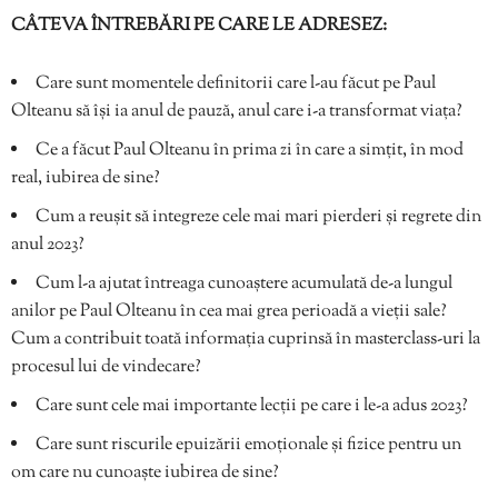
CÂTEVA ÎNTREBĂRI PE CARE LE ADRESEZ:
Care sunt momentele definitorii care l-au făcut pe Paul
Olteanu să își ia anul de pauză, anul care i-a transformat viața?
Ce a făcut Paul Olteanu în prima zi în care a simțit, în mod
real, iubirea de sine?
Cum a reușit să integreze cele mai mari pierderi și regrete din
anul 2023?
Cum l-a ajutat întreaga cunoaștere acumulată de-a lungul
anilor pe Paul Olteanu în cea mai grea perioadă a vieții sale?
Cum a contribuit toată informația cuprinsă în masterclass-uri la
procesul lui de vindecare?
Care sunt cele mai importante lecții pe care i le-a adus 2023?
Care sunt riscurile epuizării emoționale și fizice pentru un
om care nu cunoaște iubirea de sine?