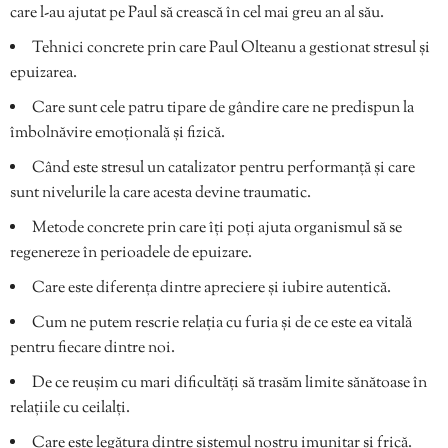
care l-au ajutat pe Paul să crească în cel mai greu an al său.
Tehnici concrete prin care Paul Olteanu a gestionat stresul și
epuizarea.
Care sunt cele patru tipare de gândire care ne predispun la
îmbolnăvire emoțională și fizică.
Când este stresul un catalizator pentru performanță și care
sunt nivelurile la care acesta devine traumatic.
Metode concrete prin care îți poți ajuta organismul să se
regenereze în perioadele de epuizare.
Care este diferența dintre apreciere și iubire autentică.
Cum ne putem rescrie relația cu furia și de ce este ea vitală
pentru fiecare dintre noi.
De ce reușim cu mari dificultăți să trasăm limite sănătoase în
relațiile cu ceilalți.
Care este legătura dintre sistemul nostru imunitar și frică.