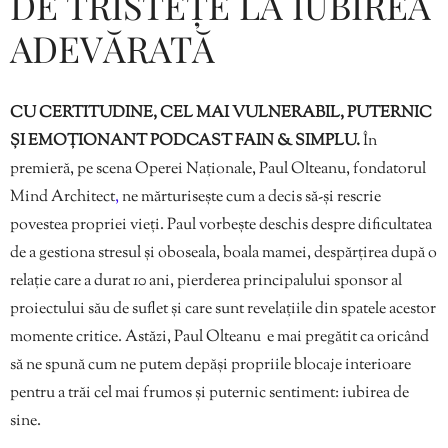
DE TRISTEȚE LA IUBIREA
ADEVĂRATĂ
CU CERTITUDINE, CEL MAI VULNERABIL, PUTERNIC
ȘI EMOȚIONANT PODCAST FAIN & SIMPLU.
În
premieră, pe scena Operei Naționale, Paul Olteanu, fondatorul
Mind Architect
,
ne mărturisește cum a decis să-și rescrie
povestea propriei vieți. Paul vorbește deschis despre dificultatea
de a gestiona stresul și oboseala, boala mamei, despărțirea după o
relație care a durat 10 ani, pierderea principalului sponsor al
proiectului său de suflet și care sunt revelațiile din spatele acestor
momente critice. Astăzi, Paul Olteanu e mai pregătit ca oricând
să ne spună cum ne putem depăși propriile blocaje interioare
pentru a trăi cel mai frumos și puternic sentiment: iubirea de
sine.