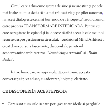
Omul care a dus cunoașterea de sine și neuroștiința pe cele
mai înalte culmi a decis să nu mai trăiască viața pe pilot automat
,
iar acest dialog este cel mai bun mod de a începe tu însuți drumul
către propria TRANSFORMARE INTERIOARĂ. Pentru cei
care se regăsesc în episod și își doresc să aibă acces la cele mai noi
resurse despre gestionarea stresului, fondatorul Mind Arhitect a
creat două cursuri fascinante, disponibile pe site-ul
academy.mindarchitect.ro: ,,
Neurobiologia stresului”
și
,,Brain
Basics”.
Într-o lume care ne suprasolicită continuu, această
conversație îți va aduce, cu adevărat, liniște și claritate.
CE DESCOPERI ÎN ACEST EPISOD:
Care sunt cursurile în care poți găsi toate ideile și pârghiile