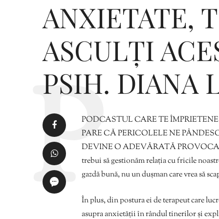
ANXIETATE, 
ASCULȚI ACE
PSIH. DIANA 
PODCASTUL CARE TE ÎMPRIETENEȘ
PARE CĂ PERICOLELE NE PÂNDESC 
DEVINE O ADEVĂRATĂ PROVOCARE. Diana
trebui să gestionăm relația cu fricile noast
gazdă bună, nu un dușman care vrea să scap
În plus, din postura ei de terapeut care luc
asupra anxietății în rândul tinerilor și expli