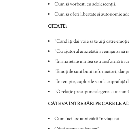
Cum să vorbești cu adolescenții.
Cum să oferi libertate și autonomie ado
CITATE:
”Când îți dai voie să te uiți către emoție
”Cu ajutorul anxietății avem șansa să ne
”În anxietate mintea se transformă în c
”Emoțiile sunt buni informatori, dar pr
”În terapie, cuplurile scot la suprafață 
”O relație presupune alegerea constantă
CÂTEVA ÎNTREBĂRI PE CARE LE A
Cum faci loc anxietății în viața ta?