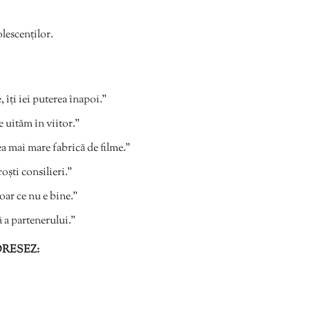
lescenților.
, îți iei puterea înapoi.”
 uităm în viitor.”
ea mai mare fabrică de filme.”
oști consilieri.”
doar ce nu e bine.”
 a partenerului.”
DRESEZ: