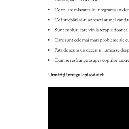
Când apare anxietatea?
Ce rol are mișcarea în integrarea anxiet
Ce întrebări să-ți adresezi atunci când t
Sunt cupluri care vin la terapie doar ca
Care sunt cele mai mari probleme ale c
Față de acum un deceniu, lumea se desp
Cum se resfrânge asupra copiilor anxiet
Urmăriți întregul episod aici: