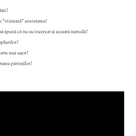
ății?
e ”vizitează” anxietatea?
 să spună că nu au încercat și această metodă?
uplurilor?
arte mai ușor?
atea părinților?