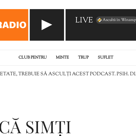
LIVE
Ascultă în Winamp
CLUB PENTRU
MINTE
TRUP
SUFLET
ETATE, TREBUIE SĂ ASCULȚI ACEST PODCAST. PSIH. D
CĂ SIMȚI