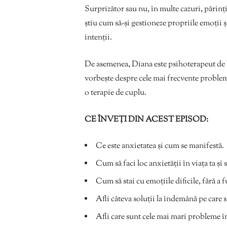
Surprizător sau nu, în multe cazuri, părinți
știu cum să-și gestioneze propriile emoții 
intenții.
De asemenea, Diana este psihoterapeut de fam
vorbește despre cele mai frecvente probleme 
o terapie de cuplu.
CE ÎNVEȚI DIN ACEST EPISOD:
Ce este anxietatea și cum se manifestă.
Cum să faci loc anxietății în viața ta și 
Cum să stai cu emoțiile dificile, fără a f
Afli câteva soluții la îndemână pe care să
Afli care sunt cele mai mari probleme î