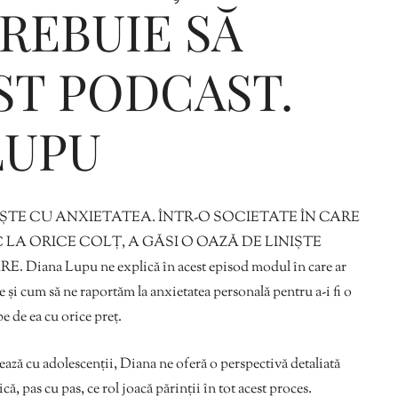
TREBUIE SĂ
ST PODCAST.
Editorial Miha
Morar: CUM L-
LUPU
SALVAT PE FĂ
FRUMOS
TE CU ANXIETATEA. ÎNTR-O SOCIETATE ÎN CARE
LA ORICE COLȚ, A GĂSI O OAZĂ DE LINIȘTE
 Lupu ne explică în acest episod modul în care ar
re și cum să ne raportăm la anxietatea personală pentru a-i fi o
e de ea cu orice preț.
rează cu adolescenții, Diana ne oferă o perspectivă detaliată
că, pas cu pas, ce rol joacă părinții în tot acest proces.