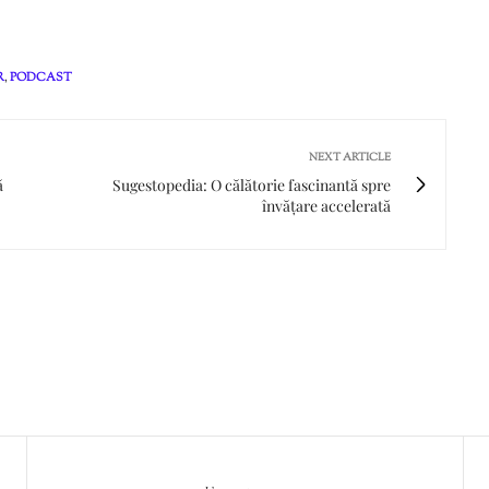
R
,
PODCAST
NEXT ARTICLE
ă
Sugestopedia: O călătorie fascinantă spre
învățare accelerată