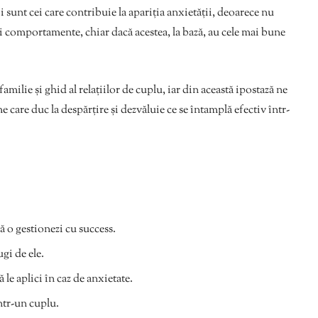
i sunt cei care contribuie la apariția anxietății, deoarece nu
și comportamente, chiar dacă acestea, la bază, au cele mai bune
ilie și ghid al relațiilor de cuplu, iar din această ipostază ne
care duc la despărțire și dezvăluie ce se întamplă efectiv într-
să o gestionezi cu success.
ugi de ele.
 le aplici în caz de anxietate.
ntr-un cuplu.