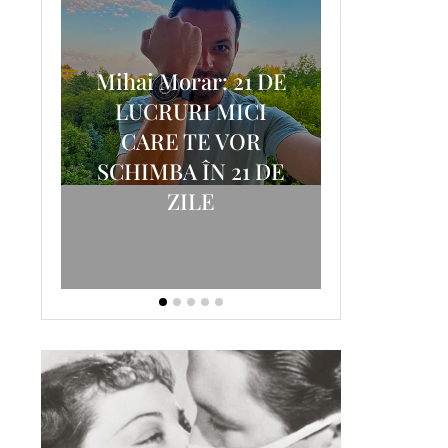
Mihai Morar: 21 DE
i
LUCRURI MICI
AM
SCRISOA
CARE TE VOR
T-
FOSTUL
SCHIMBA ÎN 21 DE
ZILE