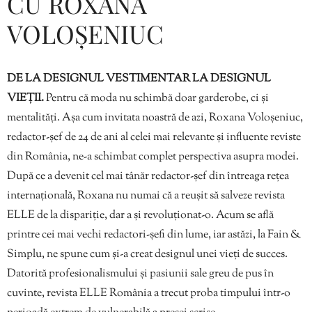
CU ROXANA
VOLOȘENIUC
DE LA DESIGNUL VESTIMENTAR LA DESIGNUL
VIEȚII.
Pentru că moda nu schimbă doar garderobe, ci și
mentalități. Așa cum invitata noastră de azi, Roxana Voloșeniuc,
redactor-șef de 24 de ani al celei mai relevante și influente reviste
din România, ne-a schimbat complet perspectiva asupra modei.
După ce a devenit cel mai tânăr redactor-șef din întreaga rețea
internațională, Roxana nu numai că a reușit să salveze revista
ELLE de la dispariție, dar a și revoluționat-o. Acum se află
printre cei mai vechi redactori-șefi din lume, iar astăzi, la Fain &
Simplu, ne spune cum și-a creat designul unei vieți de succes.
Datorită profesionalismului și pasiunii sale greu de pus în
cuvinte, revista ELLE România a trecut proba timpului într-o