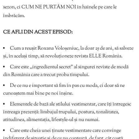
sezon, ci CUM NE PURTĂM NOI în hainele pe care le
îmbrăcăm.
CE AFLI DIN ACEST EPISOD:
Cum a reușit Roxana Voloșeniuc, la doar 25 de ani, să salveze
și, în același timp, să revoluționeze revista ELLE România.
Care este ,,ingredientul secret” al singurei reviste de modă
din România care a trecut proba timpului.
De ce nu e important să fim în pas cu moda, ci doar să ne
cunoaștem mai bine pe noi înșine.
Elementele de bază ale stilului vestimentar, care îți întregesc
întreaga prezență: limbajul trupului, postura, tonalitatea,
atitudinea, alimentația, lifestyle-ul și nu numai.
Care este cheia unei ținute vestimentare care convinge
indiferent de situație și de ce nu contează, de fapt, cât costă