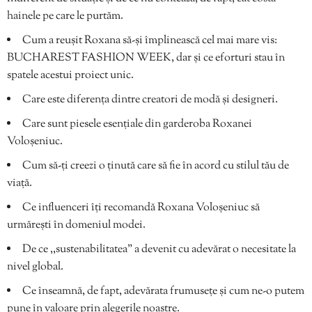
hainele pe care le purtăm.
Cum a reușit Roxana să-și împlinească cel mai mare vis:
BUCHAREST FASHION WEEK, dar și ce eforturi stau în
spatele acestui proiect unic.
Care este diferența dintre creatori de modă și designeri.
Care sunt piesele esențiale din garderoba Roxanei
Voloșeniuc.
Cum să-ți creezi o ținută care să fie în acord cu stilul tău de
viață.
Ce influenceri îți recomandă Roxana Voloșeniuc să
urmărești în domeniul modei.
De ce ,,sustenabilitatea” a devenit cu adevărat o necesitate la
nivel global.
Ce înseamnă, de fapt, adevărata frumusețe și cum ne-o putem
pune în valoare prin alegerile noastre.