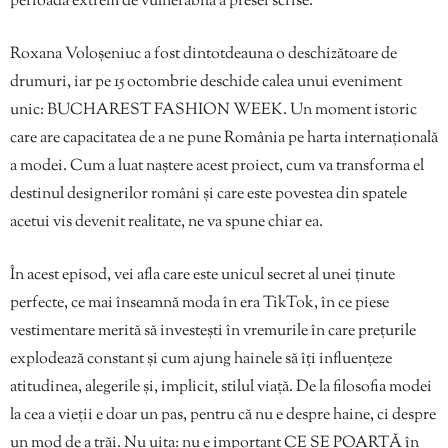
perioadă extrem de vulnerabilă a presei scrise.
Roxana Voloșeniuc a fost dintotdeauna o deschizătoare de
drumuri, iar pe 15 octombrie deschide calea unui eveniment
unic: BUCHAREST FASHION WEEK. Un moment istoric
care are capacitatea de a ne pune România pe harta internațională
a modei. Cum a luat naștere acest proiect, cum va transforma el
destinul designerilor români și care este povestea din spatele
acetui vis devenit realitate, ne va spune chiar ea.
În acest episod, vei afla care este unicul secret al unei ținute
perfecte, ce mai înseamnă moda în era TikTok, în ce piese
vestimentare merită să investești în vremurile în care prețurile
explodează constant și cum ajung hainele să îți influențeze
atitudinea, alegerile și, implicit, stilul viață. De la filosofia modei
la cea a vieții e doar un pas, pentru că nu e despre haine, ci despre
un mod de a trăi. Nu uita: nu e important CE SE POARTĂ în