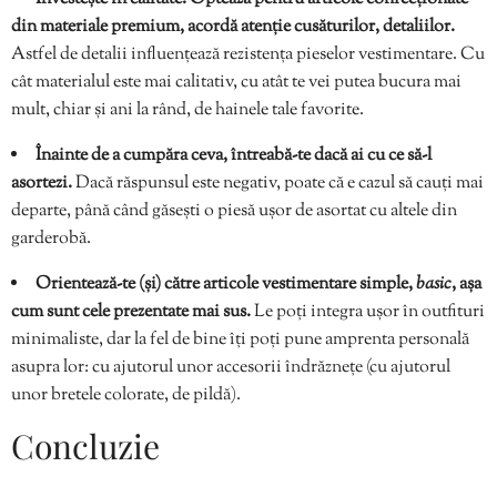
din materiale premium, acordă atenție cusăturilor, detaliilor.
Astfel de detalii influențează rezistența pieselor vestimentare. Cu
cât materialul este mai calitativ, cu atât te vei putea bucura mai
mult, chiar și ani la rând, de hainele tale favorite.
Înainte de a cumpăra ceva, întreabă-te dacă ai cu ce să-l
asortezi.
Dacă răspunsul este negativ, poate că e cazul să cauți mai
departe, până când găsești o piesă ușor de asortat cu altele din
garderobă.
Orientează-te (și) către articole vestimentare simple,
basic
, așa
cum sunt cele prezentate mai sus.
Le poți integra ușor în outfituri
minimaliste, dar la fel de bine îți poți pune amprenta personală
asupra lor: cu ajutorul unor accesorii îndrăznețe (cu ajutorul
unor bretele colorate, de pildă).
Concluzie