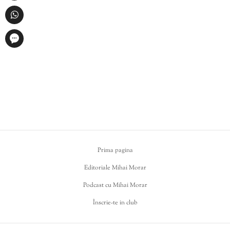
Prima pagina
Editoriale Mihai Morar
Podcast cu Mihai Morar
Înscrie-te in club