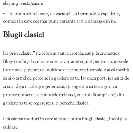
eleganți, vestă/sacou;
în outfituri relaxate, de vacanță, cu bermude și espadrile,
context în care cea mai bună variantă ar fi o cămașă din in.
Blugii clasici
Iar prin „clasici” ne referim atât la croială, cât și la cromatică.
Blugii închiși la culoare sunt o variantă sigură pentru contextele
informale și pentru o mulțime de contexte formale, așa că merită
să ai o astfel de pereche în garderoba ta. Iar dacă porți jeanși zi de
zi și ai deja o colecție generoasă, îți sugerăm să te asiguri că
printre numeroasele modele (relaxed, cu croială ampă etc.) din
garderoba ta se regăsește și o pereche clasică.
Iată câteva moduri în care ai putea purta blugii clasici, închiși la
culoare: