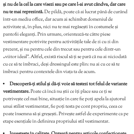
și nu de la cel la care visezi sau pe care l-ai avut cândva, dar care
nu te mai reprezintă.
De pildă, poate că ai lucrat până de curând
într-un mediu office, dar acum ai schimbat domeniul de
activitate și, în plus, nici nu te mai regăsești în costumele și
pantofii eleganți. Prin urmare, orientează-te către piese
vestimentare potrivite pentru activitățile tale de zi cu zi din
prezent, și nu pentru cele din trecut sau pentru cele dintr-un
„viitor ideal”. Altfel, există riscul să ți se pară că nu ai niciodată
cu ce să te îmbraci, deși dressingul este plin: nu ai cu ce să te
îmbraci pentru contextele din viața ta de acum.
Descoperă-ți stilul și dă-ți voie să testezi tot felul de variante
vestimentare.
Poate că încă nu știi ce îți place sau ce ți se
potrivește cel mai bine, situație în care fie poți apela la ajutorul
unui stilist vestimentar, fie poți testa pe cont propriu, ceea ce
poate însemna să și greșești. Privește astfel de experimente ca pe
etape esențiale în definirea propriului stil vestimentar.
Investește în calitate.
Optează pentru articole confecționate