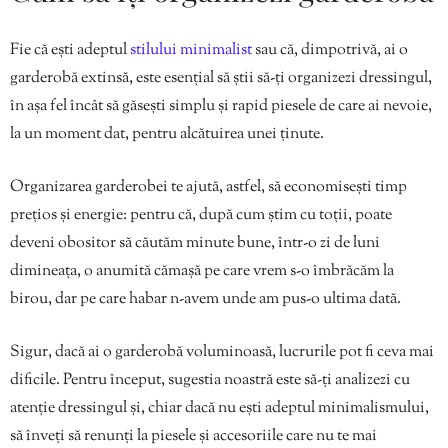
Fie că ești adeptul
stilului minimalist
sau că, dimpotrivă, ai o
garderobă extinsă, este esențial să știi să-ți organizezi dressingul,
în așa fel încât să găsești simplu și rapid piesele de care ai nevoie,
la un moment dat, pentru alcătuirea unei ținute.
Organizarea garderobei te ajută, astfel, să economisești timp
prețios și energie: pentru că, după cum știm cu toții, poate
deveni obositor să căutăm minute bune, într-o zi de luni
dimineața, o anumită cămașă pe care vrem s-o îmbrăcăm la
birou, dar pe care habar n-avem unde am pus-o ultima dată.
Sigur, dacă ai o garderobă voluminoasă, lucrurile pot fi ceva mai
dificile. Pentru început, sugestia noastră este să-ți analizezi cu
atenție dressingul și, chiar dacă nu ești adeptul minimalismului,
să înveți să renunți la piesele și accesoriile care nu te mai