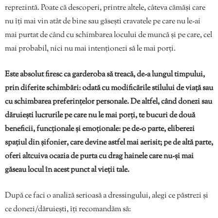
reprezintă. Poate că descoperi, printre altele, câteva cămăși care
nu îți mai vin atât de bine sau găsești cravatele pe care nu le-ai
mai purtat de când cu schimbarea locului de muncă și pe care, cel
mai probabil, nici nu mai intenționezi să le mai porți.
Este absolut firesc ca garderoba să treacă, de-a lungul timpului,
prin diferite schimbări: odată cu modificările stilului de viață sau
cu schimbarea preferințelor personale. De altfel, când donezi sau
dăruiești lucrurile pe care nu le mai porți, te bucuri de două
beneficii, funcționale și emoționale: pe de-o parte, eliberezi
spațiul din șifonier, care devine astfel mai aerisit; pe de altă parte,
oferi altcuiva ocazia de purta cu drag hainele care nu-și mai
găseau locul în acest punct al vieții tale.
După ce faci o analiză serioasă a dressingului, alegi ce păstrezi și
ce donezi/dăruiești, îți recomandăm să: