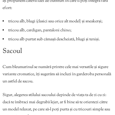
Îți propunem câteva idei de outfituri în care îl poți integra fără
efort:
tricou alb, blugi (clasici sau orice alt model) și sneakerși;
tricou alb, cardigan, pantaloni chino;
tricou alb purtat sub cămașă descheiată, blugi și teniși.
Sacoul
Cum bleumarinul se numără printre cele mai versatile și sigure
variante cromatice, îți sugerăm să incluzi în garderoba personală
un astfel de sacou.
Sigur, alegerea stilului sacoului depinde de viața ta de zi cu zi:
dacă te îmbraci mai degrabă lejer, ar fi bine să te orientezi către
un model relaxat, pe care să-l poți purta și cu tricouri simple sau