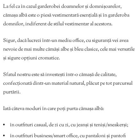
La fel ca în cazul garderobei doamnelor și domnișoarelor,
cămașa albă este o piesă vestimentară esențială și în garderoba
domnilor, indiferent de stilul vestimentar al acestora.
Sigur, dacă lucrezi într-un mediu office, cu siguranță vei avea
nevoie de mai multe cămăși albe și bleu clasice, cele mai versatile
și sigure opțiuni cromatice.
Sfatul nostru este să investești într-o cămașă de calitate,
confecționată dintr-un material natural, plăcut pe tot parcursul
purtării.
Iată câteva moduri în care poți purta cămașa albă:
în outfituri casual, de zi cu zi, cu jeanși și teniși/sneakerși;
în outfituri business/smart office, cu pantaloni și pantofi