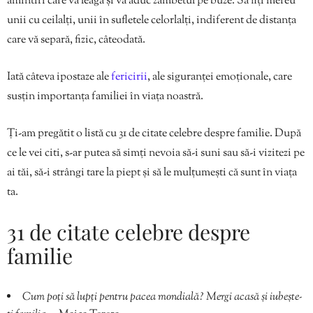
amintiri care vă leagă și vă aduc zâmbetul pe buze. Să fiți mereu
unii cu ceilalți, unii în sufletele celorlalți, indiferent de distanța
care vă separă, fizic, câteodată.
Iată câteva ipostaze ale
fericirii
, ale siguranței emoționale, care
susțin importanța familiei în viața noastră.
Ți-am pregătit o listă cu 31 de citate celebre despre familie. După
ce le vei citi, s-ar putea să simți nevoia să-i suni sau să-i vizitezi pe
ai tăi, să-i strângi tare la piept și să le mulțumești că sunt în viața
ta.
31 de citate celebre despre
familie
Cum poți să lupți pentru pacea mondială? Mergi acasă și iubește-