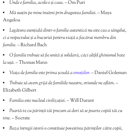
Unde e familia, acolo e și casa.
– Om Puri
Mă susțin pe mine însămi prin dragostea familiei.
– Maya
Angelou
Legătura esențială dintr-o familie autentică nu este cea a sângelui,
ci a respectului și a bucuriei pentru viață a fiecărui membru din
familie.
– Richard Bach
O familie trebuie să fie unită și solidară, căci altfel ghinionul bate
la ușă.
– Thomas Mann
Viața de familie este prima școală a
emoțiilor
.
– Daniel Goleman
Trebuie să avem grijă de familiile noastre, oriunde ne aflăm.
–
Elizabeth Gilbert
Familia este nucleul civilizației.
– Will Durant
Poartă-te cu părinții tăi precum ai dori să se poarte copiii tăi cu
tine.
– Socrate
Baza întregii istorii o constituie povestirea părinților către copii,