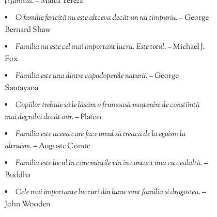
ți familia.
– Maica Tereza
O familie fericită nu este altceva decât un rai timpuriu.
– George
Bernard Shaw
Familia nu este cel mai important lucru. Este totul.
– Michael J.
Fox
Familia este una dintre capodoperele naturii.
– George
Santayana
Copiilor trebuie să le lăsăm o frumoasă moștenire de conștiință
mai degrabă decât aur.
– Platon
Familia este aceea care face omul să treacă de la egoism la
altruism.
– Auguste Comte
Familia este locul în care mințile vin în contact una cu cealaltă.
–
Buddha
Cele mai importante lucruri din lume sunt familia și dragostea.
–
John Wooden