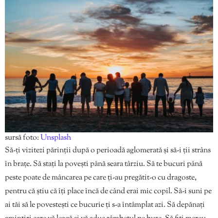
sursă foto:
Unsplash
Să-ți vizitezi părinții după o perioadă aglomerată și să-i ții strâns
în brațe. Să stați la povești până seara târziu. Să te bucuri până
peste poate de mâncarea pe care ți-au pregătit-o cu dragoste,
pentru că știu că îți place încă de când erai mic copil. Să-i suni pe
ai tăi să le povestești ce bucurie ți s-a întâmplat azi. Să depănați