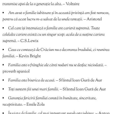
transmise apoi de la o generație la alta.
– Voltaire
Am avut o familie iubitoare și în această privință am fost norocos,
pentru că acest lucru m-a salvat de la unele tentații.
– Aristotel
Cel care își întemeiază o familie are carieră supremă. Toate
celelalte cariere există cu un singur scop: acela de a susține cariera
supremă.
– C.S.Lewis
Ceea ce contează de Crăciun nu e decorarea bradului, ci reunirea
familiei.
– Kevin Bright
Familia este o frânghie ale cărei noduri nu se desfac niciodată.
–
proverb spaniol
Familia este biserica de acasă.
– Sfântul Ioan Gură de Aur
Toți suntem fiii unei mari familii.
– Sfântul Ioan Gură de Aur
Garanția fericirii familiei constă în bunătate, sinceritate,
receptivitate.
– Emile Zola
În viața de familie, cel mai important șurub este iubirea.
– Anton