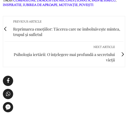
TAGS:
COMPASIUNE
,
DRAGOSTEA NECONDIȚIONATĂ
,
FAIN & SIMPLU
,
INSPIRATIE
,
IUBIREA DE APROAPE
,
MOTIVAȚIE
,
POVEȘTI
PREVIOUS ARTICLE
Reprimarea emoțiilor: Tăcerea care ne îmbolnăvește mintea,
trupul și sufletul
NEXT ARTICLE
Psihologia iertării: O înțelegere mai profundă a secretului
vieții