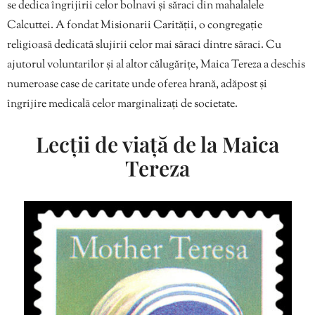
se dedica îngrijirii celor bolnavi și săraci din mahalalele
Calcuttei. A fondat Misionarii Carității, o congregație
religioasă dedicată slujirii celor mai săraci dintre săraci. Cu
ajutorul voluntarilor și al altor călugărițe, Maica Tereza a deschis
numeroase case de caritate unde oferea hrană, adăpost și
îngrijire medicală celor marginalizați de societate.
Lecții de viață de la Maica
Tereza