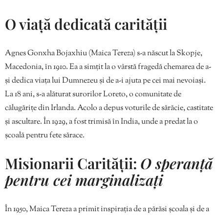
O viață dedicată carității
Agnes Gonxha Bojaxhiu (Maica Tereza) s-a născut la Skopje,
Macedonia, în 1910. Ea a simțit la o vârstă fragedă chemarea de a-
și dedica viața lui Dumnezeu și de a-i ajuta pe cei mai nevoiași.
La 18 ani, s-a alăturat surorilor Loreto, o comunitate de
călugărițe din Irlanda. Acolo a depus voturile de sărăcie, castitate
și ascultare. În 1929, a fost trimisă în India, unde a predat la o
școală pentru fete sărace.
Misionarii Carității:
O speranță
pentru cei marginalizați
În 1950, Maica Tereza a primit inspirația de a părăsi școala și de a