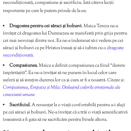
necondiționată, compasiune și sacrificiu. Iată câteva lecții
importante pe care le putem prinde de la ea:
Dragostea pentru cei săraci și bolnavi
. Maica Tereza ne-a
învățat că dragostea lui Dumnezeu se manifestă prin grija pentru
cei mai nevoiași dintre noi. Ea ne-a îndemnat să-i vedem pe cei
săraci și bolnavi ca pe Hristos însuși și să-i iubim cu o
dragoste
necondiționată
.
Compasiunea
. Maica a definit compasiunea ca fiind “durere
împărtășită”. Ea ne-a învățat să ne punem în locul celor care
suferă și să simțim durerea lor ca și cum ar fi a noastră.
Citește și:
Compasiunea, Empatia și Mila: Deslușind culorile emoționale ale
conexiunii umane
Sacrificiul
. A renunțat la o viață confortabilă pentru a-i sluji
pe cei săraci și bolnavi. Ne-a învățat că a trăi o viață semnificativă
înseamnă a fi gata să ne sacrificăm pentru binele altora.