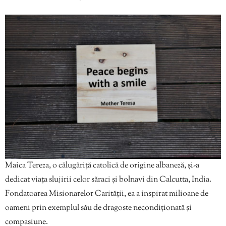
Maica Tereza, o călugăriță catolică de origine albaneză, și-a
dedicat viața slujirii celor săraci și bolnavi din Calcutta, India.
Fondatoarea Misionarelor Carității, ea a inspirat milioane de
oameni prin exemplul său de dragoste necondiționată și
compasiune.