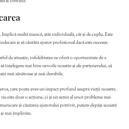
ată și confuză.
ecarea
 Implică multă muncă, atât individuală, cât și de cuplu. Este
indecare și să căutăm ajutor profesional dacă este necesar.
stfel de situație, infidelitatea ne oferă o oportunitate de a
 să înțelegem mai bine nevoile noastre și ale partenerului, să
ții mai sănătoase și mai durabile.
reros, care poate avea un impact profund asupra vieții noastre.
a nu este doar o acțiune, ci și un semn al unor probleme mai
omunicare și căutarea ajutorului potrivit, putem depăși această
 și mai împlinite.