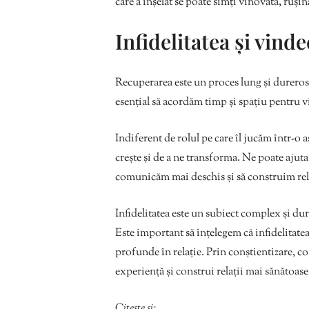
care a înșelat se poate simți vinovată, rușin
Infidelitatea și vind
Recuperarea este un proces lung și dureros.
esențial să acordăm timp și spațiu pentru v
Indiferent de rolul pe care îl jucăm într-o a
crește și de a ne transforma. Ne poate ajuta
comunicăm mai deschis și să construim rela
Infidelitatea este un subiect complex și du
Este important să înțelegem că infidelitate
profunde în relație. Prin conștientizare, c
experiență și construi relații mai sănătoase
Citește și: