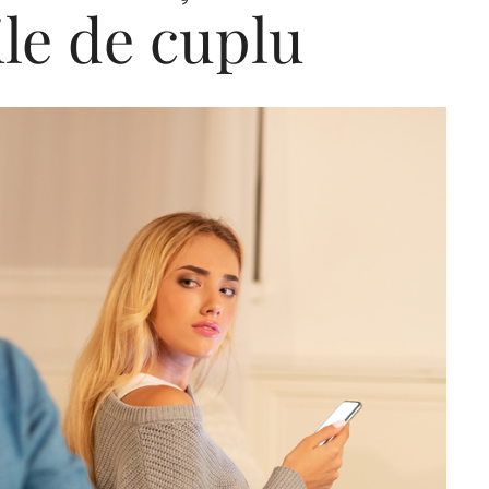
ile de cuplu
Editorial Miha
Morar: CUM L-
SALVAT PE FĂ
FRUMOS