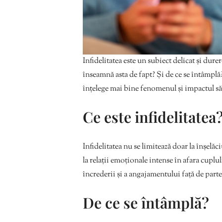
Infidelitatea este un subiect delicat și dure
înseamnă asta de fapt? Și de ce se întâmp
înțelege mai bine fenomenul și impactul să
Ce este infidelitatea
Infidelitatea nu se limitează doar la înșelăc
la relații emoționale intense în afara cuplu
încrederii și a angajamentului față de part
De ce se întâmplă?