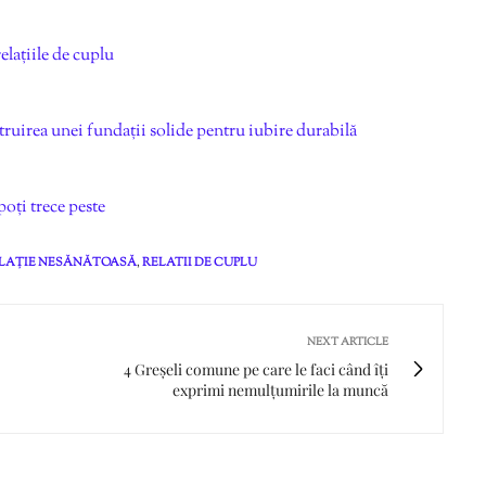
elațiile de cuplu
ruirea unei fundații solide pentru iubire durabilă
poți trece peste
LAȚIE NESĂNĂTOASĂ
,
RELATII DE CUPLU
NEXT ARTICLE
4 Greșeli comune pe care le faci când îți
exprimi nemulțumirile la muncă