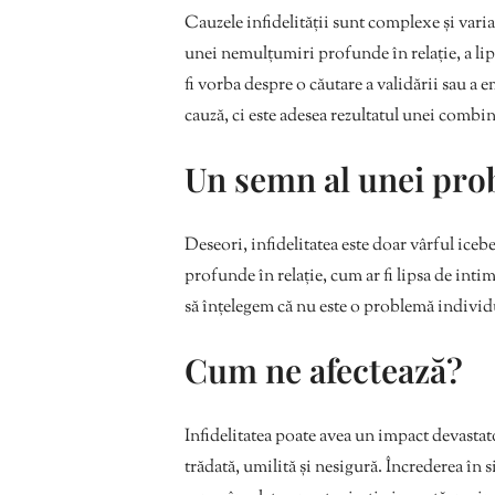
Cauzele infidelității sunt complexe și variaz
unei nemulțumiri profunde în relație, a lip
fi vorba despre o căutare a validării sau a 
cauză, ci este adesea rezultatul unei combin
Un semn al unei pr
Deseori, infidelitatea este doar vârful ic
profunde în relație, cum ar fi lipsa de inti
să înțelegem că nu este o problemă individu
Cum ne afectează?
Infidelitatea poate avea un impact devastato
trădată, umilită și nesigură. Încrederea în si