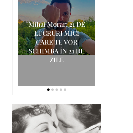
Mihai Morar: 21 DE
i
LUCRURI MICI
AM
SCRISOA
CARE TE VOR
T-
FOSTUL
SCHIMBA ÎN 21 DE
ZILE