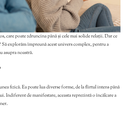
ros, care poate zdruncina până și cele mai solide relații. Dar ce
lă? Să explorăm împreună acest univers complex, pentru a
u asupra noastră.
?
iunea fizică. Ea poate lua diverse forme, de la flirtul intens până
lui. Indiferent de manifestare, aceasta reprezintă o încălcare a
ener.