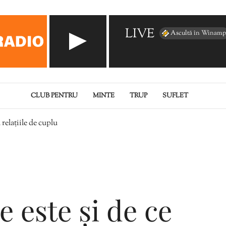
LIVE
Ascultă în Winamp
CLUB PENTRU
MINTE
TRUP
SUFLET
n relațiile de cuplu
ce este și de ce