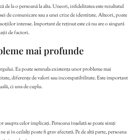
ă de la o persoană la alta. Uneori, infidelitatea este rezultatul
sei de comunicare sau a unei crize de identitate. Alteori, poate
emoțiilor intense. Important de reținut este că nu are o singură
ații de factori.
obleme mai profunde
ebergului. Ea poate semnala existența unor probleme mai
mitate, diferențe de valori sau incompatibilitate. Este important
ală, ci una de cuplu.
r asupra celor implicați. Persoana înșelată se poate simți
ne și în ceilalți poate fi grav afectată. Pe de altă parte, persoana