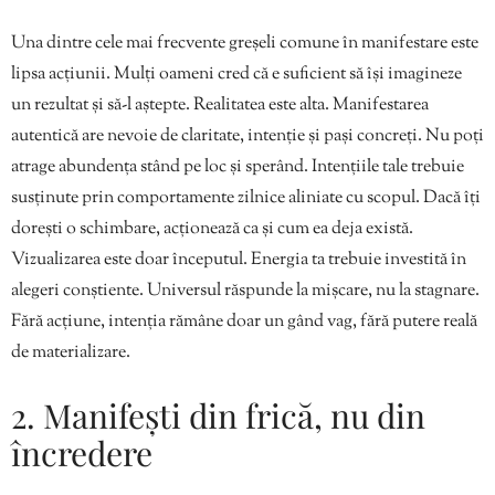
Una dintre cele mai frecvente greșeli comune în manifestare este
lipsa acțiunii. Mulți oameni cred că e suficient să își imagineze
un rezultat și să-l aștepte. Realitatea este alta. Manifestarea
autentică are nevoie de claritate, intenție și pași concreți. Nu poți
atrage abundența stând pe loc și sperând. Intențiile tale trebuie
susținute prin comportamente zilnice aliniate cu scopul. Dacă îți
dorești o schimbare, acționează ca și cum ea deja există.
Vizualizarea este doar începutul. Energia ta trebuie investită în
alegeri conștiente. Universul răspunde la mișcare, nu la stagnare.
Fără acțiune, intenția rămâne doar un gând vag, fără putere reală
de materializare.
2. Manifești din frică, nu din
încredere