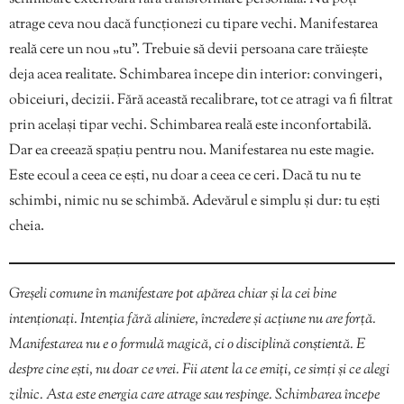
atrage ceva nou dacă funcționezi cu tipare vechi. Manifestarea
reală cere un nou „tu”. Trebuie să devii persoana care trăiește
deja acea realitate. Schimbarea începe din interior: convingeri,
obiceiuri, decizii. Fără această recalibrare, tot ce atragi va fi filtrat
prin același tipar vechi. Schimbarea reală este inconfortabilă.
Dar ea creează spațiu pentru nou. Manifestarea nu este magie.
Este ecoul a ceea ce ești, nu doar a ceea ce ceri. Dacă tu nu te
schimbi, nimic nu se schimbă. Adevărul e simplu și dur: tu ești
cheia.
Greșeli comune în manifestare pot apărea chiar și la cei bine
intenționați. Intenția fără aliniere, încredere și acțiune nu are forță.
Manifestarea nu e o formulă magică, ci o disciplină conștientă. E
despre cine ești, nu doar ce vrei. Fii atent la ce emiți, ce simți și ce alegi
zilnic. Asta este energia care atrage sau respinge. Schimbarea începe