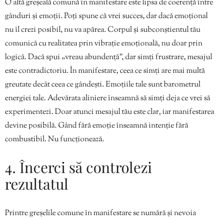
O altă greșeală comună în manifestare este lipsa de coerență între
gânduri și emoții. Poți spune că vrei succes, dar dacă emoțional
nu îl crezi posibil, nu va apărea. Corpul și subconștientul tău
comunică cu realitatea prin vibrație emoțională, nu doar prin
logică. Dacă spui „vreau abundență”, dar simți frustrare, mesajul
este contradictoriu. În manifestare, ceea ce simți are mai multă
greutate decât ceea ce gândești. Emoțiile tale sunt barometrul
energiei tale. Adevărata aliniere înseamnă să simți deja ce vrei să
experimentezi. Doar atunci mesajul tău este clar, iar manifestarea
devine posibilă. Gând fără emoție înseamnă intenție fără
combustibil. Nu funcționează.
4. Încerci să controlezi
rezultatul
Printre greșelile comune în manifestare se numără și nevoia