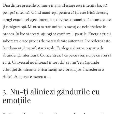
Una dintre greșelile comune în manifestare este intenția bazată
pe lipsă și teamă. Când manifești pentru că îți este frică de eșec,
atragi exact acel eșec. Intenția ta devine contaminată de anxietate
și nesiguranță. Mintea ta transmite un mesaj de neîncredere în
proces. În loc să creezi, ajungi să confirmi lipsurile. Energia fricii
sabotează orice proces de materializare autentică. Încrederea este
fundamentul manifestării reale. Fă alegeri dintr-un spațiu de
abundență interioară. Concentrează-te pe ce vrei, nu pe ce vrei să
eviți. Universul nu filtrează între „da” și „nu”; el răspunde
vibrației dominante. Frica menține vibrația jos. Încrederea o
ridică. Alegerea e mereu a ta.
3. Nu-ți aliniezi gândurile cu
emoțiile