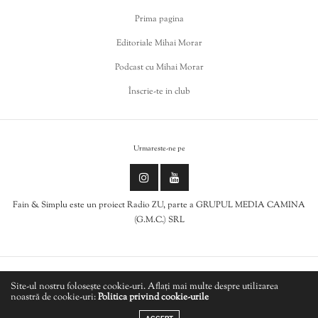
Prima pagina
Editoriale Mihai Morar
Podcast cu Mihai Morar
Înscrie-te in club
Urmareste-ne pe
Fain & Simplu este un proiect Radio ZU, parte a GRUPUL MEDIA CAMINA
(G.M.C.) SRL
Politica de cookies
Site-ul nostru folosește cookie-uri. Aflați mai multe despre utilizarea
noastră de cookie-uri:
Politica privind cookie-urile
LIVE
Politică de confidențialitate