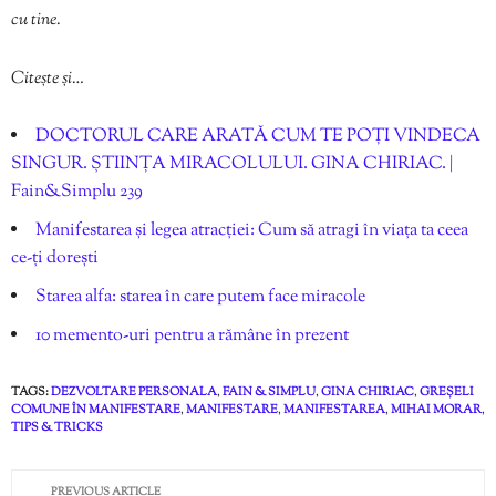
cu tine.
Citește și…
DOCTORUL CARE ARATĂ CUM TE POȚI VINDECA
SINGUR. ȘTIINȚA MIRACOLULUI. GINA CHIRIAC. |
Fain&Simplu 239
Manifestarea și legea atracției: Cum să atragi în viața ta ceea
ce-ți dorești
Starea alfa: starea în care putem face miracole
10 memento-uri pentru a rămâne în prezent
TAGS:
DEZVOLTARE PERSONALA
,
FAIN & SIMPLU
,
GINA CHIRIAC
,
GREȘELI
COMUNE ÎN MANIFESTARE
,
MANIFESTARE
,
MANIFESTAREA
,
MIHAI MORAR
,
TIPS & TRICKS
PREVIOUS ARTICLE