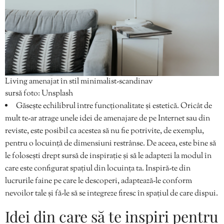
Living amenajat în stil minimalist-scandinav
sursă foto: Unsplash
Găsește echilibrul între funcționalitate și estetică. Oricât de
mult te-ar atrage unele idei de amenajare de pe Internet sau din
reviste, este posibil ca acestea să nu fie potrivite, de exemplu,
pentru o locuință de dimensiuni restrânse. De aceea, este bine să
le folosești drept sursă de inspirație și să le adaptezi la modul în
care este configurat spațiul din locuința ta. Inspiră-te din
lucrurile faine pe care le descoperi, adaptează-le conform
nevoilor tale și fă-le să se integreze firesc în spațiul de care dispui.
Idei din care să te inspiri pentru