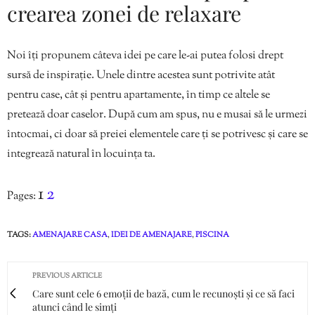
crearea zonei de relaxare
Noi îți propunem câteva idei pe care le-ai putea folosi drept
sursă de inspirație. Unele dintre acestea sunt potrivite atât
pentru case, cât și pentru apartamente, în timp ce altele se
pretează doar caselor. După cum am spus, nu e musai să le urmezi
întocmai, ci doar să preiei elementele care ți se potrivesc și care se
integrează natural în locuința ta.
1
2
Pages:
TAGS:
AMENAJARE CASA
,
IDEI DE AMENAJARE
,
PISCINA
PREVIOUS ARTICLE
Care sunt cele 6 emoții de bază, cum le recunoști și ce să faci
atunci când le simți