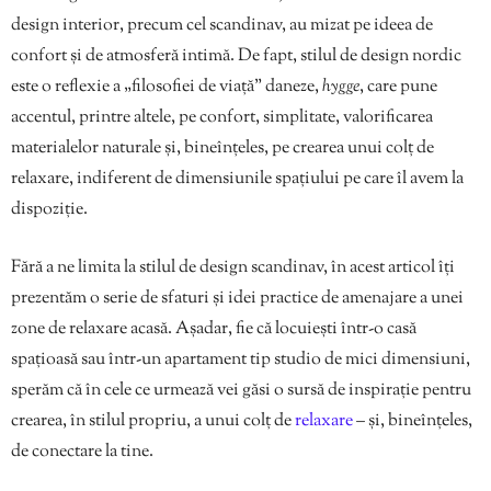
design interior, precum cel scandinav, au mizat pe ideea de
confort și de atmosferă intimă. De fapt, stilul de design nordic
este o reflexie a „filosofiei de viață” daneze,
hygge
, care pune
accentul, printre altele, pe confort, simplitate, valorificarea
materialelor naturale și, bineînțeles, pe crearea unui colț de
relaxare, indiferent de dimensiunile spațiului pe care îl avem la
dispoziție.
Fără a ne limita la stilul de design scandinav, în acest articol îți
prezentăm o serie de sfaturi și idei practice de amenajare a unei
zone de relaxare acasă. Așadar, fie că locuiești într-o casă
spațioasă sau într-un apartament tip studio de mici dimensiuni,
sperăm că în cele ce urmează vei găsi o sursă de inspirație pentru
crearea, în stilul propriu, a unui colț de
relaxare
– și, bineînțeles,
de conectare la tine.