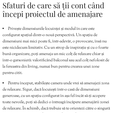
Sfaturi de care să ții cont când
începi proiectul de amenajare
Privește dimensiunile locuinței și modul în care este
configurat spațiul dintr-o nouă perspectivă. Un spațiu de
dimensiuni mai mici poate fi, într-adevăr, o provocare, însă nu
este nicidecum limitativ. Cu un strop de inspirație și cu o foarte
bună organizare, poți amenaja un mic colț de relaxare chiar și
într-o garsonieră: valorificând balconul sau acel colț nefolosit de
la fereastra din living, numai bun pentru crearea unei zone
pentru citit.
Pentru început, stabilește camera unde vrei să amenajezi zona
de relaxare. Sigur, dacă locuiești într-o casă de dimensiuni
generoase, cu un spațiu configurat în așa fel încât să-ți acopere
toate nevoile, poți să dedici o întreagă încăpere amenajării zonei
de relaxare. În schimb, dacă trebuie să te orientezi către o singură