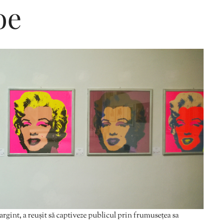
oe
Editorial Miha
Morar: CUM L-
SALVAT PE FĂ
FRUMOS
gint, a reușit să captiveze publicul prin frumusețea sa