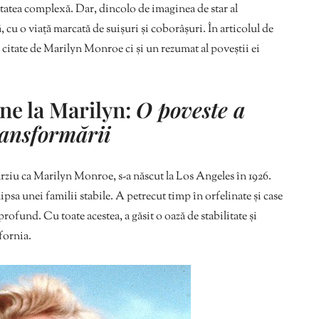
litatea complexă. Dar, dincolo de imaginea de star al
cu o viață marcată de suișuri și coborâșuri. În articolul de
e citate de Marilyn Monroe ci și un rezumat al poveștii ei
ne la Marilyn:
O poveste a
ransformării
iu ca Marilyn Monroe, s-a născut la Los Angeles în 1926.
lipsa unei familii stabile. A petrecut timp în orfelinate și case
ofund. Cu toate acestea, a găsit o oază de stabilitate și
fornia.