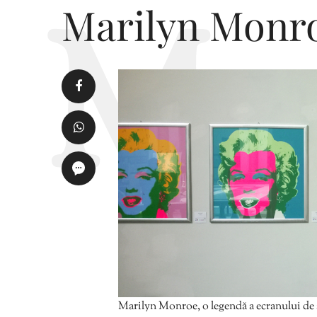
Marilyn Monr
Marilyn Monroe, o legendă a ecranului de ar