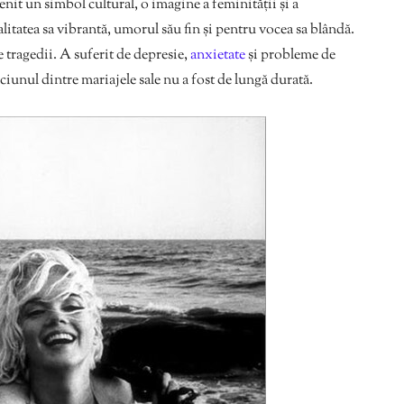
enit un simbol cultural, o imagine a feminității și a
litatea sa vibrantă, umorul său fin și pentru vocea sa blândă.
de tragedii. A suferit de depresie,
anxietate
și probleme de
iciunul dintre mariajele sale nu a fost de lungă durată.