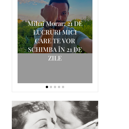
Mihai Morar: 21 DE
i
LUCRURI MICI
AM
SCRISOA
CARE TE VOR
T-
FOSTUL
SCHIMBA ÎN 21 DE
ZILE