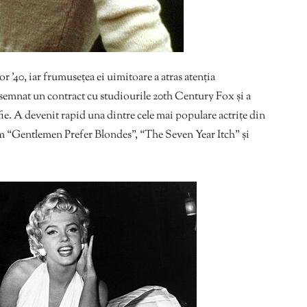
r ’40, iar frumusețea ei uimitoare a atras atenția
semnat un contract cu studiourile 20th Century Fox și a
ie. A devenit rapid una dintre cele mai populare actrițe din
m “Gentlemen Prefer Blondes”, “The Seven Year Itch” și