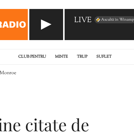
LIVE
Ascultă în Winamp
CLUB PENTRU
MINTE
TRUP
SUFLET
n Monroe
ine citate de