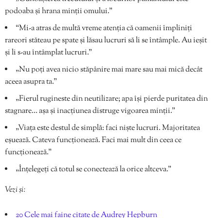
podoaba și hrana minții omului.”
“Mi-a atras de multă vreme atenția că oamenii împliniți
rareori stăteau pe spate și lăsau lucruri să li se întâmple. Au ieșit
și li s-au întâmplat lucruri.”
„Nu poți avea nicio stăpânire mai mare sau mai mică decât
aceea asupra ta.”
„Fierul rugineste din neutilizare; apa își pierde puritatea din
stagnare… așa și inacțiunea distruge vigoarea minții.”
„Viața este destul de simplă: faci niște lucruri. Majoritatea
eșuează. Cateva funcționează. Faci mai mult din ceea ce
funcționează.”
„Înțelegeți că totul se conectează la orice altceva.”
Vezi și:
20 Cele mai faine citate de Audrey Hepburn