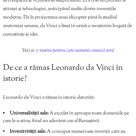
sa complexă și viziunea sa asupra lumii. El a fost un pionier al
științei și tehnologiei, anticipând multe dintre invențiile
moderne. De la proiectarea unui elicopter până la studiul
anatomiei umane, da Vinci a lăsat în urmă o moștenire bogată de
cunoștințe și idei.
Vezi și:
7 motive pentru care oamenii creează artă
De ce a rămas Leonardo da Vinci în
istorie?
Leonardo da Vinci a rămas în istorie datorită:
Universalității sale:
A excelat în aproape toate domeniile pe
care le-a atins, fiind un adevărat om al Renașterii.
Inventivității sale:
A conceput numeroase invenții care au