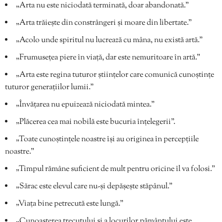
„Arta nu este niciodată terminată, doar abandonată.”
„Arta trăiește din constrângeri și moare din libertate.”
„Acolo unde spiritul nu lucrează cu mâna, nu există artă.”
„Frumusețea piere în viață, dar este nemuritoare în artă.”
„Arta este regina tuturor științelor care comunică cunoștințe
tuturor generațiilor lumii.”
„Învățarea nu epuizează niciodată mintea.”
„Plăcerea cea mai nobilă este bucuria înțelegerii”.
„Toate cunoștințele noastre își au originea în percepțiile
noastre.”
„Timpul rămâne suficient de mult pentru oricine îl va folosi.”
„Sărac este elevul care nu-și depășește stăpânul.”
„Viața bine petrecută este lungă.”
„Cunoașterea trecutului și a locurilor pământului este