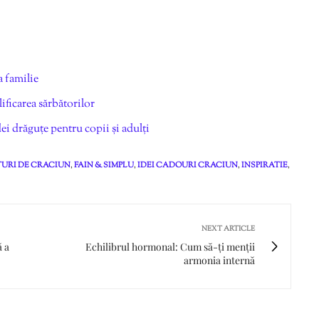
a familie
ficarea sărbătorilor
i drăguțe pentru copii și adulți
URI DE CRACIUN
,
FAIN & SIMPLU
,
IDEI CADOURI CRACIUN
,
INSPIRATIE
,
NEXT ARTICLE
ă a
Echilibrul hormonal: Cum să-ți menții
armonia internă