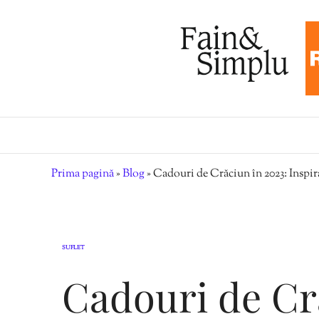
Prima pagină
»
Blog
»
Cadouri de Crăciun în 2023: Inspira
SUFLET
Cadouri de Cr