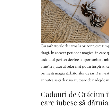
Cu sărbătorile de iarnă la orizont, este tim
dragi. În această perioadă magică, în care 
cadoului perfect devine o oportunitate minu
vine în ajutorul celor mai puțin inspirați c
primești magia sărbătorilor de iarnă în viaț
ar putea să-ți devină ajutoare de nădejde î
Cadouri de Crăciun în
care iubesc să dăruia