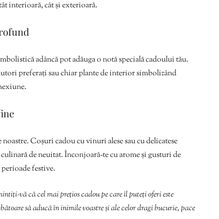
t interioară, cât și exterioară.
profund
imbolistică adâncă pot adăuga o notă specială cadoului tău.
autori preferați sau chiar plante de interior simbolizând
onexiune.
fine
e noastre. Coșuri cadou cu vinuri alese sau cu delicatese
culinară de neuitat. Înconjoară-te cu arome și gusturi de
 perioade festive.
ntiți-vă că cel mai prețios cadou pe care îl puteți oferi este
rbătoare să aducă în inimile voastre și ale celor dragi bucurie, pace