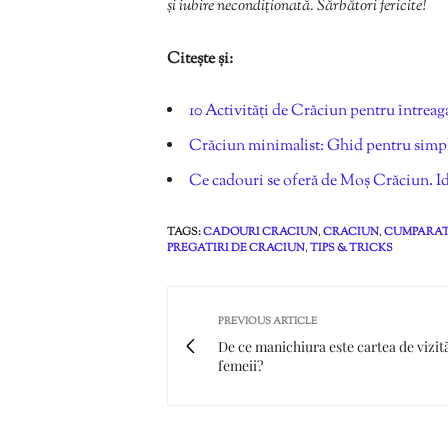
și iubire necondiționată. Sărbători fericite!
Citește și:
10 Activități de Crăciun pentru întreag
Crăciun minimalist: Ghid pentru simpli
Ce cadouri se oferă de Moș Crăciun. Ide
TAGS:
CADOURI CRACIUN
,
CRACIUN
,
CUMPARAT
PREGATIRI DE CRACIUN
,
TIPS & TRICKS
PREVIOUS ARTICLE
De ce manichiura este cartea de vizit
femeii?