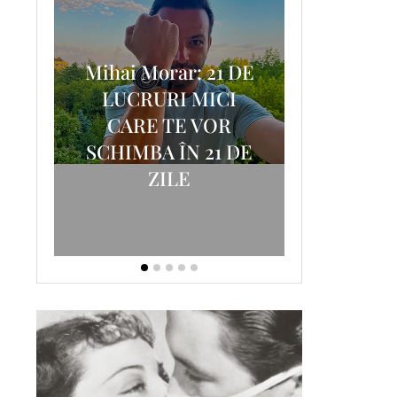
Mihai Morar: 21 DE
i
LUCRURI MICI
AM
SCRISOA
CARE TE VOR
T-
FOSTUL
SCHIMBA ÎN 21 DE
ZILE