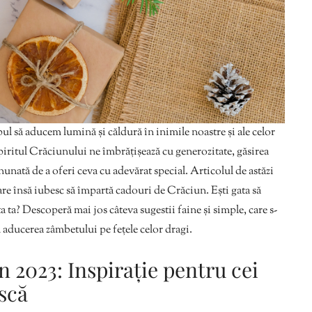
pul să aducem lumină și căldură în inimile noastre și ale celor
spiritul Crăciunului ne îmbrățișează cu generozitate, găsirea
nată de a oferi ceva cu adevărat special. Articolul de astăzi
are însă iubesc să împartă cadouri de Crăciun. Ești gata să
a ta? Descoperă mai jos câteva sugestii faine și simple, care s-
n aducerea zâmbetului pe fețele celor dragi.
 2023: Inspirație pentru cei
scă