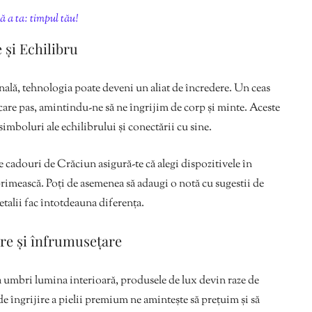
ă a ta: timpul tău!
 și Echilibru
onală, tehnologia poate deveni un aliat de încredere. Un ceas
fiecare pas, amintindu-ne să ne îngrijim de corp și minte. Aceste
simboluri ale echilibrului și conectării cu sine.
e cadouri de Crăciun asigură-te că alegi dispozitivele în
 primească. Poți de asemenea să adaugi o notă cu sugestii de
detalii fac întotdeauna diferența.
ire și înfrumusețare
sea umbri lumina interioară, produsele de lux devin raze de
de îngrijire a pielii premium ne amintește să prețuim și să