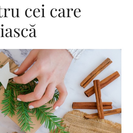
tru cei care
iască
Editorial Miha
Morar: CUM L-
SALVAT PE FĂ
FRUMOS