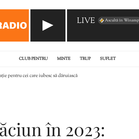
LIVE
Ascultă în Winamp
CLUB PENTRU
MINTE
TRUP
SUFLET
ție pentru cei care iubesc să dăruiască
ăciun în 2023: