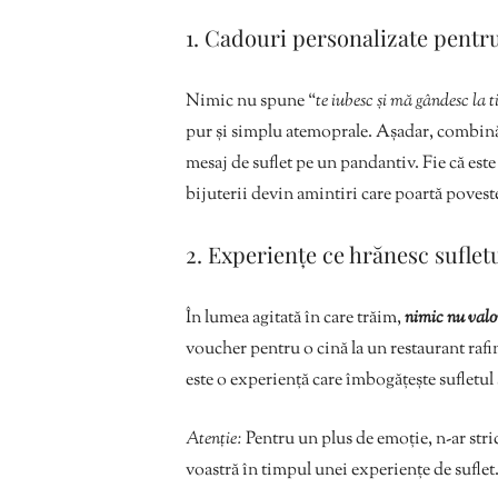
1. Cadouri personalizate pentru
Nimic nu spune “
te iubesc și mă gândesc la t
pur și simplu atemoprale. Așadar, combină 
mesaj de suflet pe un pandantiv. Fie că este
bijuterii devin amintiri care poartă povest
2. Experiențe ce hrănesc suflet
În lumea agitată în care trăim,
nimic nu valo
voucher pentru o cină la un restaurant rafi
este o experiență care îmbogățește sufletul ș
Atenție:
Pentru un plus de emoție, n-ar stri
voastră în timpul unei experiențe de suflet