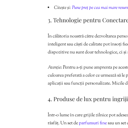
Citește și:
Pune preț pe cea mai mare resurs
3. Tehnologie pentru Conectare
În călătoria noastră către dezvoltarea pers
inteligent sau căști de calitate pot însoți 
dispozitive nu sunt doar tehnologice, ci și 
Atenție
: Pentru a-ți pune amprenta pe acest
culoarea preferată a celor ce urmează să le
aplicații sau funcții personalizate. Micile 
4. Produse de lux pentru îngrij
Într-o lume în care grijile zilnice pot ade
răsfăț. Un set de
parfumuri fine
sau un set 