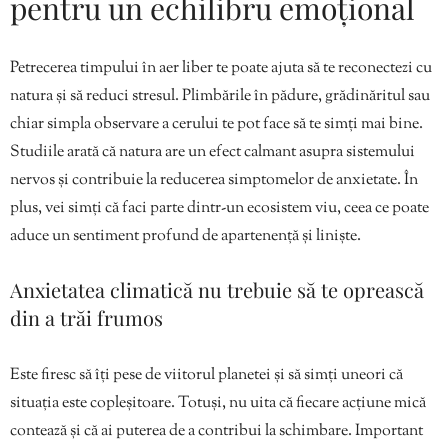
pentru un echilibru emoțional
Petrecerea timpului în aer liber te poate ajuta să te reconectezi cu
natura și să reduci stresul. Plimbările în pădure, grădinăritul sau
chiar simpla observare a cerului te pot face să te simți mai bine.
Studiile arată că natura are un efect calmant asupra sistemului
nervos și contribuie la reducerea simptomelor de anxietate. În
plus, vei simți că faci parte dintr-un ecosistem viu, ceea ce poate
aduce un sentiment profund de apartenență și liniște.
Anxietatea climatică nu trebuie să te oprească
din a trăi frumos
Este firesc să îți pese de viitorul planetei și să simți uneori că
situația este copleșitoare. Totuși, nu uita că fiecare acțiune mică
contează și că ai puterea de a contribui la schimbare. Important