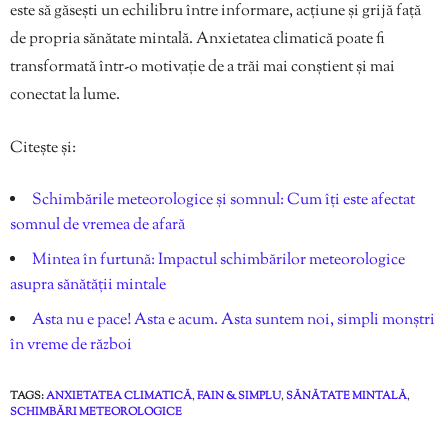
este să găsești un echilibru între informare, acțiune și grijă față
de propria sănătate mintală. Anxietatea climatică poate fi
transformată într-o motivație de a trăi mai conștient și mai
conectat la lume.
Citește și:
Schimbările meteorologice și somnul: Cum îți este afectat
somnul de vremea de afară
Mintea în furtună: Impactul schimbărilor meteorologice
asupra sănătății mintale
Asta nu e pace! Asta e acum. Asta suntem noi, simpli monștri
în vreme de război
TAGS:
ANXIETATEA CLIMATICĂ
,
FAIN & SIMPLU
,
SĂNĂTATE MINTALĂ
,
SCHIMBĂRI METEOROLOGICE