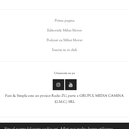
Prima pagina
Editoriale Mihai Morar
Podcast cu Mihai Morar
Înscrie-te in club
Urmareste-ne pe
Fain & Simplu este un proiect Radio ZU, parte a GRUPUL MEDIA CAMINA
(G.M.C.) SRL
Politica de cookies
Site-ul nostru folosește cookie-uri. Aflați mai multe despre utilizarea