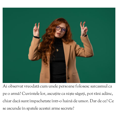
Ai observat vreodată cum unele persoane folosesc sarcasmul ca
pe o armă? Cuvintele lor, ascuțite ca niște săgeți, pot răni adânc,
chiar dacă sunt împachetate într-o haină de umor. Dar de ce? Ce
se ascunde în spatele acestei arme secrete?