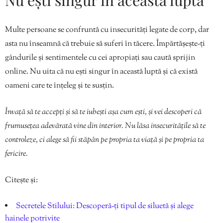
Multe persoane se confruntă cu insecurități legate de corp, dar
asta nu înseamnă că trebuie să suferi în tăcere. Împărtășește-ți
gândurile și sentimentele cu cei apropiați sau caută sprijin
online. Nu uita că nu ești singur în această luptă și că există
oameni care te înțeleg și te susțin.
Învață să te accepți și să te iubești așa cum ești, și vei descoperi că
frumusețea adevărată vine din interior. Nu lăsa insecuritățile să te
controleze, ci alege să fii stăpân pe propria ta viață și pe propria ta
fericire.
Citește și:
Secretele Stilului: Descoperă-ți tipul de siluetă și alege
hainele potrivite