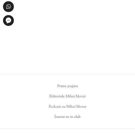
Prima pagina
Editoriale Mihai Morar
Podcast cu Mihai Morar
Înscrie-te in club