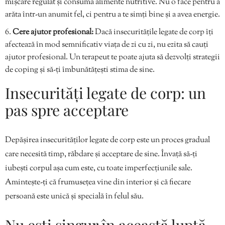
mișcare regulat și consumă alimente nutritive. Nu o face pentru a
arăta într-un anumit fel, ci pentru a te simți bine și a avea energie.
Cere ajutor profesional:
Dacă insecuritățile legate de corp îți
afectează în mod semnificativ viața de zi cu zi, nu ezita să cauți
ajutor profesional. Un terapeut te poate ajuta să dezvolți strategii
de coping și să-ți îmbunătățești stima de sine.
Insecurități legate de corp: un
pas spre acceptare
Depășirea insecurităților legate de corp este un proces gradual
care necesită timp, răbdare și acceptare de sine. Învață să-ți
iubești corpul așa cum este, cu toate imperfecțiunile sale.
Amintește-ți că frumusețea vine din interior și că fiecare
persoană este unică și specială în felul său.
Nu ești singur în această luptă