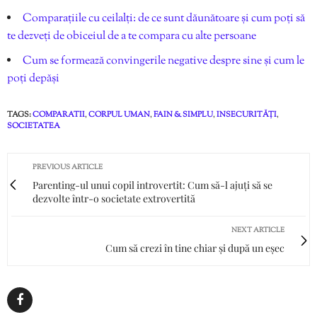
Comparațiile cu ceilalți: de ce sunt dăunătoare și cum poți să
te dezveți de obiceiul de a te compara cu alte persoane
Cum se formează convingerile negative despre sine și cum le
poți depăși
TAGS:
COMPARATII
,
CORPUL UMAN
,
FAIN & SIMPLU
,
INSECURITĂȚI
,
SOCIETATEA
PREVIOUS ARTICLE
Parenting-ul unui copil introvertit: Cum să-l ajuți să se
dezvolte într-o societate extrovertită
NEXT ARTICLE
Cum să crezi în tine chiar și după un eșec