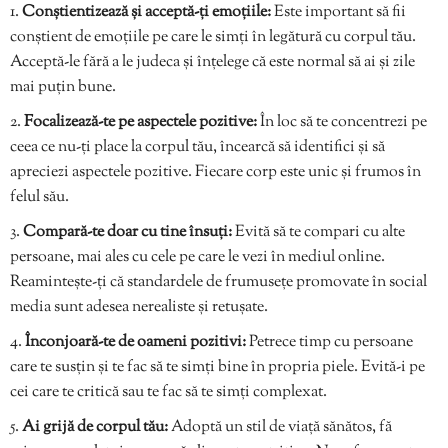
Conștientizează și acceptă-ți emoțiile:
Este important să fii
conștient de emoțiile pe care le simți în legătură cu corpul tău.
Acceptă-le fără a le judeca și înțelege că este normal să ai și zile
mai puțin bune.
Focalizează-te pe aspectele pozitive:
În loc să te concentrezi pe
ceea ce nu-ți place la corpul tău, încearcă să identifici și să
apreciezi aspectele pozitive. Fiecare corp este unic și frumos în
felul său.
Compară-te doar cu tine însuți:
Evită să te compari cu alte
persoane, mai ales cu cele pe care le vezi în mediul online.
Reamintește-ți că standardele de frumusețe promovate în social
media sunt adesea nerealiste și retușate.
Înconjoară-te de oameni pozitivi:
Petrece timp cu persoane
care te susțin și te fac să te simți bine în propria piele. Evită-i pe
cei care te critică sau te fac să te simți complexat.
Ai grijă de corpul tău:
Adoptă un stil de viață sănătos, fă