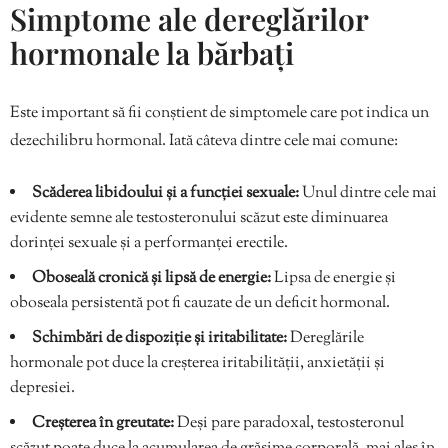
Simptome ale dereglărilor
hormonale la bărbați
Este important să fii conștient de simptomele care pot indica un
dezechilibru hormonal. Iată câteva dintre cele mai comune:
Scăderea libidoului și a funcției sexuale:
Unul dintre cele mai
evidente semne ale testosteronului scăzut este diminuarea
dorinței sexuale și a performanței erectile.
Oboseală cronică și lipsă de energie:
Lipsa de energie și
oboseala persistentă pot fi cauzate de un deficit hormonal.
Schimbări de dispoziție și iritabilitate:
Dereglările
hormonale pot duce la creșterea iritabilității, anxietății și
depresiei.
Creșterea în greutate:
Deși pare paradoxal, testosteronul