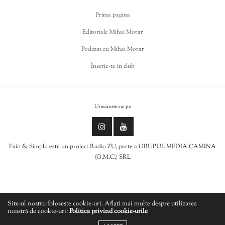
Prima pagina
Editoriale Mihai Morar
Podcast cu Mihai Morar
Înscrie-te in club
Urmareste-ne pe
Fain & Simplu este un proiect Radio ZU, parte a GRUPUL MEDIA CAMINA
(G.M.C.) SRL
Politica de cookies
Site-ul nostru folosește cookie-uri. Aflați mai multe despre utilizarea
noastră de cookie-uri:
Politica privind cookie-urile
LIVE
Politică de confidențialitate