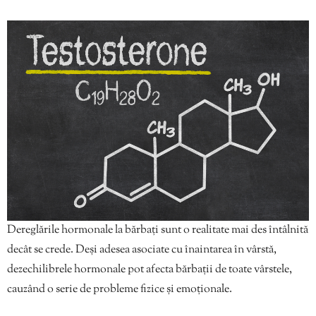
Dereglările hormonale la bărbați sunt o realitate mai des întâlnită
decât se crede. Deși adesea asociate cu înaintarea în vârstă,
dezechilibrele hormonale pot afecta bărbații de toate vârstele,
cauzând o serie de probleme fizice și emoționale.