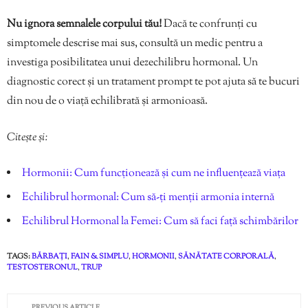
Nu ignora semnalele corpului tău!
Dacă te confrunți cu
simptomele descrise mai sus, consultă un medic pentru a
investiga posibilitatea unui dezechilibru hormonal. Un
diagnostic corect și un tratament prompt te pot ajuta să te bucuri
din nou de o viață echilibrată și armonioasă.
Citește și:
Hormonii: Cum funcționează și cum ne influențează viața
Echilibrul hormonal: Cum să-ți menții armonia internă
Echilibrul Hormonal la Femei: Cum să faci față schimbărilor
TAGS:
BĂRBAȚI
,
FAIN & SIMPLU
,
HORMONII
,
SĂNĂTATE CORPORALĂ
,
TESTOSTERONUL
,
TRUP
PREVIOUS ARTICLE