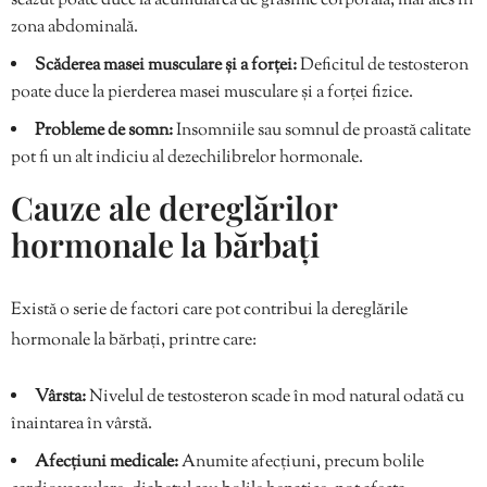
scăzut poate duce la acumularea de grăsime corporală, mai ales în
zona abdominală.
Scăderea masei musculare și a forței:
Deficitul de testosteron
poate duce la pierderea masei musculare și a forței fizice.
Probleme de somn:
Insomniile sau somnul de proastă calitate
pot fi un alt indiciu al dezechilibrelor hormonale.
Cauze ale dereglărilor
hormonale la bărbați
Există o serie de factori care pot contribui la dereglările
hormonale la bărbați, printre care:
Vârsta:
Nivelul de testosteron scade în mod natural odată cu
înaintarea în vârstă.
Afecțiuni medicale:
Anumite afecțiuni, precum bolile