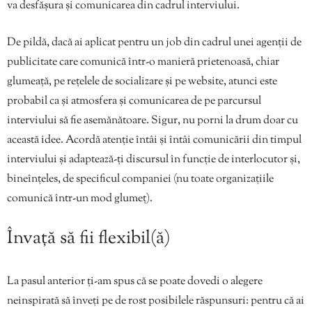
va desfășura și comunicarea din cadrul interviului.
De pildă, dacă ai aplicat pentru un job din cadrul unei agenții de
publicitate care comunică într-o manieră prietenoasă, chiar
glumeață, pe rețelele de socializare și pe website, atunci este
probabil ca și atmosfera și comunicarea de pe parcursul
interviului să fie asemănătoare. Sigur, nu porni la drum doar cu
această idee. Acordă atenție întâi și întâi comunicării din timpul
interviului și adaptează-ți discursul în funcție de interlocutor și,
bineînțeles, de specificul companiei (nu toate organizațiile
comunică într-un mod glumeț).
Învață să fii flexibil(ă)
La pasul anterior ți-am spus că se poate dovedi o alegere
neinspirată să înveți pe de rost posibilele răspunsuri: pentru că ai