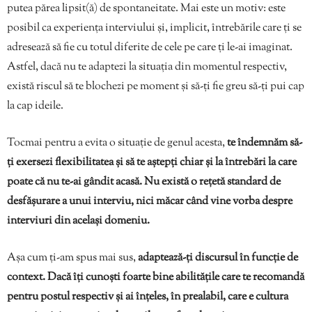
putea părea lipsit(ă) de spontaneitate. Mai este un motiv: este
posibil ca experiența interviului și, implicit, întrebările care ți se
adresează să fie cu totul diferite de cele pe care ți le-ai imaginat.
Astfel, dacă nu te adaptezi la situația din momentul respectiv,
există riscul să te blochezi pe moment și să-ți fie greu să-ți pui cap
la cap ideile.
Tocmai pentru a evita o situație de genul acesta,
te îndemnăm să-
ți exersezi flexibilitatea și să te aștepți chiar și la întrebări la care
poate că nu te-ai gândit acasă. Nu există o rețetă standard de
desfășurare a unui interviu, nici măcar când vine vorba despre
interviuri din același domeniu.
Așa cum ți-am spus mai sus,
adaptează-ți discursul în funcție de
context. Dacă îți cunoști foarte bine abilitățile care te recomandă
pentru postul respectiv și ai înțeles, în prealabil, care e cultura