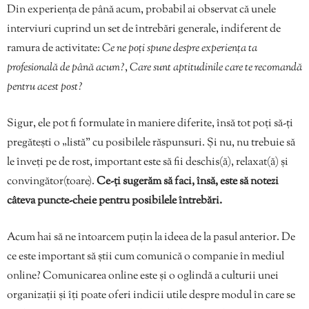
Din experiența de până acum, probabil ai observat că unele
interviuri cuprind un set de întrebări generale, indiferent de
ramura de activitate:
Ce ne poți spune despre experiența ta
profesională de până acum?
,
Care sunt aptitudinile care te recomandă
pentru acest post?
Sigur, ele pot fi formulate în maniere diferite, însă tot poți să-ți
pregătești o „listă” cu posibilele răspunsuri. Și nu, nu trebuie să
le înveți pe de rost, important este să fii deschis(ă), relaxat(ă) și
convingător(toare).
Ce-ți sugerăm să faci, însă, este să notezi
câteva puncte-cheie pentru posibilele întrebări.
Acum hai să ne întoarcem puțin la ideea de la pasul anterior. De
ce este important să știi cum comunică o companie în mediul
online? Comunicarea online este și o oglindă a culturii unei
organizații și îți poate oferi indicii utile despre modul în care se