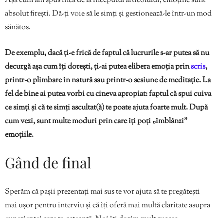
Așa cum am spus încă de la începutul articolului, emoțiile sunt
absolut firești. Dă-ți voie să le simți și gestionează-le într-un mod
sănătos.
De exemplu, dacă ți-e frică de faptul că lucrurile s-ar putea să nu
decurgă așa cum îți dorești, ți-ai putea elibera emoția prin
scris
,
printr-o plimbare în natură sau printr-o sesiune de meditație. La
fel de bine ai putea vorbi cu cineva apropiat: faptul că spui cuiva
ce simți și că te simți ascultat(ă) te poate ajuta foarte mult. După
cum vezi, sunt multe moduri prin care îți poți „îmblânzi”
emoțiile.
Gând de final
Sperăm că pașii prezentați mai sus te vor ajuta să te pregătești
mai ușor pentru interviu și că îți oferă mai multă claritate asupra