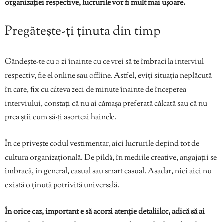
organizației respective, lucrurile vor fi mult mai ușoare.
Pregătește-ți ținuta din timp
Gândește-te cu o zi înainte cu ce vrei să te îmbraci la interviul
respectiv, fie el online sau offline. Astfel, eviți situația neplăcută
în care, fix cu câteva zeci de minute înainte de începerea
interviului, constați că nu ai cămașa preferată călcată sau că nu
prea știi cum să-ți asortezi hainele.
În ce privește codul vestimentar, aici lucrurile depind tot de
cultura organizațională. De pildă, în mediile creative, angajații se
îmbracă, în general, casual sau smart casual. Așadar, nici aici nu
există o ținută potrivită universală.
În orice caz, important e să acorzi atenție detaliilor, adică să ai