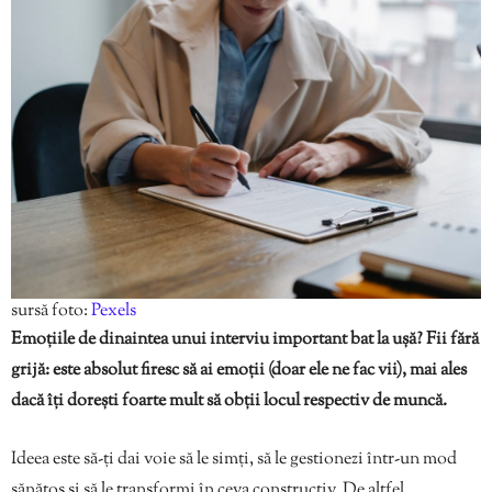
sursă foto:
Pexels
Emoțiile de dinaintea unui interviu important bat la ușă? Fii fără
grijă: este absolut firesc să ai emoții (doar ele ne fac vii), mai ales
dacă îți dorești foarte mult să obții locul respectiv de muncă.
Ideea este să-ți dai voie să le simți, să le gestionezi într-un mod
sănătos și să le transformi în ceva constructiv. De altfel,