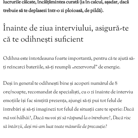
lucrurile călcate, încălțămintea curată (ia în calcul, așadar, dacă
trebuie să te deplasezi într-o zi ploioasă, de pildă).
Înainte de ziua interviului, asigură-te
că te odihnești suficient
Odihna este întotdeauna foarte importantă, pentru că te ajută să-
ți reîncarci bateriile, să-ți reumpli „rezervorul” de energie.
Deși în general te odihnești bine și acoperi numărul de 8
ore/noapte, recomandat de specialiști, cu o zi înainte de interviu
emoțiile își fac simțită prezența, ajungi să-ți pui tot felul de
întrebări și să-ți imaginezi tot felul de situații care te sperie:
Dacă
mă voi bâlbâi?
,
Dacă nu voi ști să răspund la o întrebare?
,
Dacă risc
să întârzii, deși mi-am luat toate măsurile de precauție?