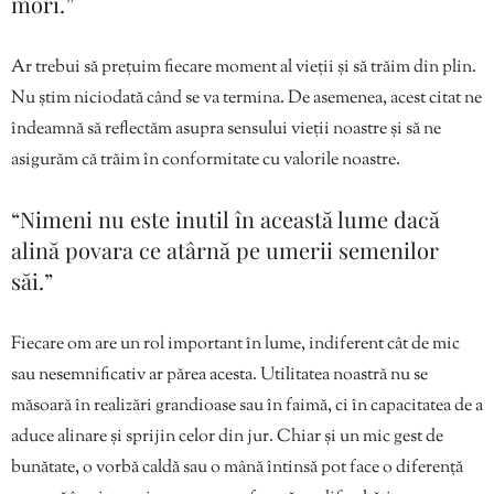
mori.”
Ar trebui să prețuim fiecare moment al vieții și să trăim din plin.
Nu știm niciodată când se va termina. De asemenea, acest citat ne
îndeamnă să reflectăm asupra sensului vieții noastre și să ne
asigurăm că trăim în conformitate cu valorile noastre.
“Nimeni nu este inutil în această lume dacă
alină povara ce atârnă pe umerii semenilor
săi.”
Fiecare om are un rol important în lume, indiferent cât de mic
sau nesemnificativ ar părea acesta. Utilitatea noastră nu se
măsoară în realizări grandioase sau în faimă, ci în capacitatea de a
aduce alinare și sprijin celor din jur. Chiar și un mic gest de
bunătate, o vorbă caldă sau o mână întinsă pot face o diferență