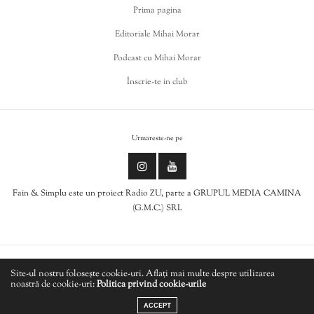
Prima pagina
Editoriale Mihai Morar
Podcast cu Mihai Morar
Înscrie-te in club
Urmareste-ne pe
Fain & Simplu este un proiect Radio ZU, parte a GRUPUL MEDIA CAMINA
(G.M.C.) SRL
Politica de cookies
Site-ul nostru folosește cookie-uri. Aflați mai multe despre utilizarea
noastră de cookie-uri:
Politica privind cookie-urile
LIVE
Politică de confidențialitate
ACCEPT
SLACKWAX - Midnight (Deejay