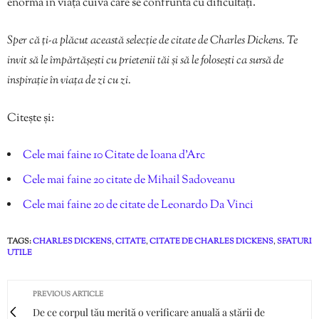
enormă în viața cuiva care se confruntă cu dificultăți.
Sper că ți-a plăcut această selecție de citate de Charles Dickens. Te
invit să le împărtășești cu prietenii tăi și să le folosești ca sursă de
inspirație în viața de zi cu zi.
Citește și:
Cele mai faine 10 Citate de Ioana d’Arc
Cele mai faine 20 citate de Mihail Sadoveanu
Cele mai faine 20 de citate de Leonardo Da Vinci
TAGS:
CHARLES DICKENS
,
CITATE
,
CITATE DE CHARLES DICKENS
,
SFATURI
UTILE
PREVIOUS ARTICLE
De ce corpul tău merită o verificare anuală a stării de