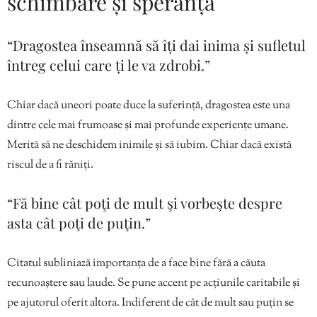
schimbare și speranță
“Dragostea înseamnă să îți dai inima și sufletul
întreg celui care ți le va zdrobi.”
Chiar dacă uneori poate duce la suferință, dragostea este una
dintre cele mai frumoase și mai profunde experiențe umane.
Merită să ne deschidem inimile și să iubim. Chiar dacă există
riscul de a fi răniți.
“Fă bine cât poţi de mult şi vorbeşte despre
asta cât poţi de puţin.”
Citatul subliniază importanța de a face bine fără a căuta
recunoaștere sau laude. Se pune accent pe acțiunile caritabile și
pe ajutorul oferit altora. Indiferent de cât de mult sau puțin se