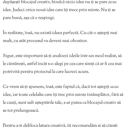
depășești blocajul creativ, fiindcă nicio idee nu ți se pare
acea
idee. Judeci orice nouă idee care îți trece prin minte. Nu ți se
pare bună, așa că o respingi.
În realitate, însă, nu există ideea perfectă. Cu cât o aștepți mai
mult, cu atât procesul va deveni mai obositor.
Sigur, este important să-ți analizezi ideile într-un mod realist, să
le cântărești, astfel încât s-o alegi pe cea care simți că ar fi cea mai
potrivită pentru proiectul la care lucrezi acum.
Ce vrem să-ți spunem, însă, este faptul că, dacă tot aștepți
acea
idee, iar toate celelalte care îți trec prin minte întâmplător, fără să
le cauți, sunt sub așteptările tale, s-ar putea ca blocajul creativ să
se tot prelungească.
Pentru a-ți debloca latura creativă, îți recomandăm și să citești