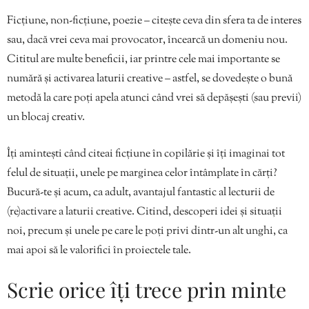
Ficțiune, non-ficțiune, poezie – citește ceva din sfera ta de interes
sau, dacă vrei ceva mai provocator, încearcă un domeniu nou.
Cititul are multe beneficii, iar printre cele mai importante se
numără și activarea laturii creative – astfel, se dovedește o bună
metodă la care poți apela atunci când vrei să depășești (sau previi)
un blocaj creativ.
Îți amintești când citeai ficțiune în copilărie și îți imaginai tot
felul de situații, unele pe marginea celor întâmplate în cărți?
Bucură-te și acum, ca adult, avantajul fantastic al lecturii de
(re)activare a laturii creative. Citind, descoperi idei și situații
noi, precum și unele pe care le poți privi dintr-un alt unghi, ca
mai apoi să le valorifici în proiectele tale.
Scrie orice îți trece prin minte