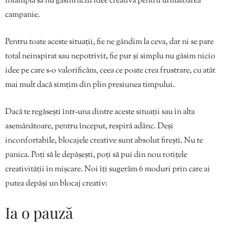
întâmplă să nu găsim
acea
idee creativă pentru următoarea
campanie.
Pentru toate aceste situații, fie ne gândim la ceva, dar ni se pare
total neinspirat sau nepotrivit, fie pur și simplu nu găsim nicio
idee pe care s-o valorificăm, ceea ce poate crea frustrare, cu atât
mai mult dacă simțim din plin presiunea timpului.
Dacă te regăsești într-una dintre aceste situații sau în alta
asemănătoare, pentru început, respiră adânc. Deși
inconfortabile, blocajele creative sunt absolut firești. Nu te
panica. Poți să le depășești, poți să pui din nou rotițele
creativității în mișcare. Noi îți sugerăm 6 moduri prin care ai
putea depăși un blocaj creativ:
Ia o pauză