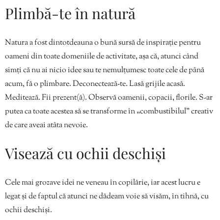
Plimbă-te în natură
Natura a fost dintotdeauna o bună sursă de inspirație pentru
oameni din toate domeniile de activitate, așa că, atunci când
simți că nu ai nicio idee sau te nemulțumesc toate cele de până
acum, fă o plimbare. Deconectează-te. Lasă grijile acasă.
Meditează. Fii prezent(ă). Observă oamenii, copacii, florile. S-ar
putea ca toate acestea să se transforme în „combustibilul” creativ
de care aveai atâta nevoie.
Visează cu ochii deschiși
Cele mai grozave idei ne veneau în copilărie, iar acest lucru e
legat și de faptul că atunci ne dădeam voie să visăm, în tihnă, cu
ochii deschiși.