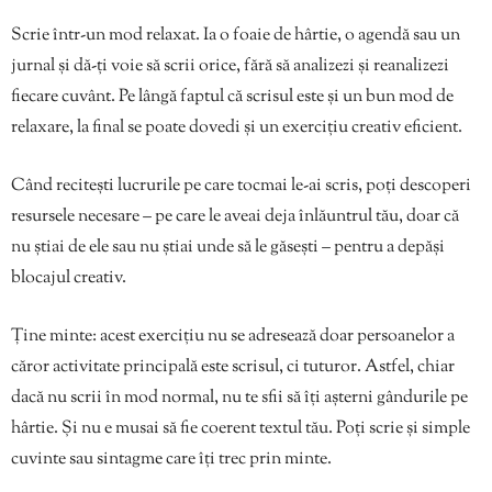
Scrie într-un mod relaxat. Ia o foaie de hârtie, o agendă sau un
jurnal și dă-ți voie să scrii orice, fără să analizezi și reanalizezi
fiecare cuvânt. Pe lângă faptul că scrisul este și un bun mod de
relaxare, la final se poate dovedi și un exercițiu creativ eficient.
Când recitești lucrurile pe care tocmai le-ai scris, poți descoperi
resursele necesare – pe care le aveai deja înlăuntrul tău, doar că
nu știai de ele sau nu știai unde să le găsești – pentru a depăși
blocajul creativ.
Ține minte: acest exercițiu nu se adresează doar persoanelor a
căror activitate principală este scrisul, ci tuturor. Astfel, chiar
dacă nu scrii în mod normal, nu te sfii să îți așterni gândurile pe
hârtie. Și nu e musai să fie coerent textul tău. Poți scrie și simple
cuvinte sau sintagme care îți trec prin minte.