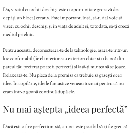
Da, visatul cu ochii deschiși este o oportunitate grozavă de a
depăși un blocaj creativ. Este important, însă, să-ți dai voie să
visezi cu ochii deschiși și în viața de adult și, totodată, să-ți creezi
mediul prielnic.
Pentru aceasta, deconectează-te de la tehnologie, așază-te într-un
loc confortabil (fie el interior sau exterior: chiar și o bancă din
parcul tău preferat poate fi perfectă) și lasă-ți mintea să se joace.
Relaxează-te. Nu pleca de la premisa că trebuie să găsești
acea
idee. În copilărie, ideile fantastice veneau tocmai pentru că nu
eram într-o goană continuă după ele.
Nu mai aștepta „ideea perfectă”
Dacă ești o fire perfecționistă, atunci este posibil să-ți fie greu să