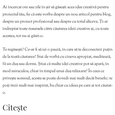
Ai încercat ore sau zile în șir să găsești acea idee creativă pentru
proiectul tău, fie că este vorba despre un nou articol pentru blog,
despre un proiect profesional sau despre cu totul altceva. Ți-ai
îndreptat toate resursele către căutarea ideii creative și, cu toate
acestea, tot nu ai găsit-o.
Te regăsești? Ce-ar fi să iei o pauză, în care să te deconectezi puțin
de la toată căutarea? Stai de vorbă cu cineva apropiat, meditează,
fă un duș sau dormi. Știai că multe idei creative pot să apară, în
mod miraculos, chiar în timpul unui duș relaxant? În ceea ce
privește somnul, acesta se poate dovedi mai mult decât benefic: te
poți trezi mult mai inspirat, ba chiar cu ideea pe care ai tot căutat-
o.
Citește