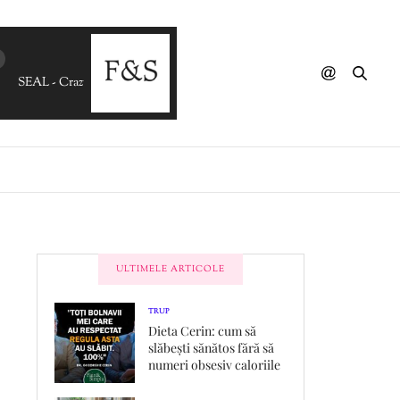
SEAL - Crazy (Jay K's Summer Mix)
ULTIMELE ARTICOLE
TRUP
Dieta Cerin: cum să
slăbești sănătos fără să
numeri obsesiv caloriile