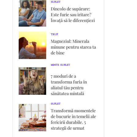
SUFLET
Dincolo de supărare:
Este furie sau iritare?
Învață să le diferențiezi
TRUP
Magneziul: Minerala
minune pentru starea ta
de bine
MINTE
SUFLET
,
7 moduri de a
transforma furia în
aliatul tău pentru
sănătatea mintală
SUFLET
Transformă momentele
de bucurie în temelii ale
fericirii durabile. 5
strategii de urmat