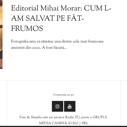
Editorial Mihai Morar: CUM L-
AM SALVAT PE FĂT-
FRUMOS
Fotografia asta va rămâne una dintre cele mai frumoase
amintiri din 2020. A fost făcută…
Urmareste-ne pe
Fain & Simplu este un proiect Radio ZU, parte a GRUPUL
MEDIA CAMINA (G.M.C.) SRL